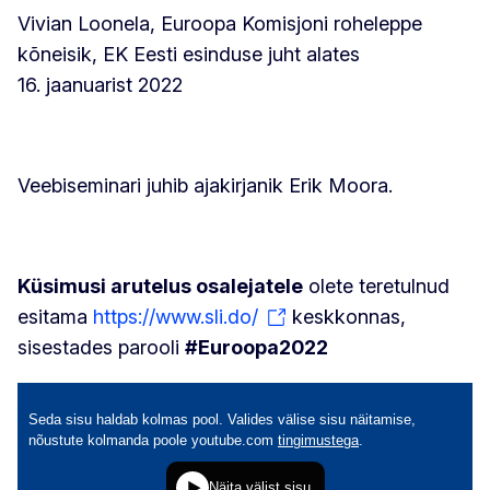
Vivian Loonela, Euroopa Komisjoni roheleppe
kõneisik, EK Eesti esinduse juht alates
16. jaanuarist 2022
Veebiseminari juhib ajakirjanik Erik Moora.
Küsimusi arutelus osalejatele
olete teretulnud
esitama
https://www.sli.do/
keskkonnas,
sisestades parooli
#Euroopa2022