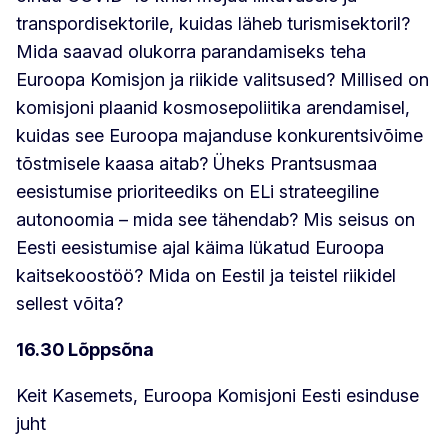
transpordisektorile, kuidas läheb turismisektoril?
Mida saavad olukorra parandamiseks teha
Euroopa Komisjon ja riikide valitsused? Millised on
komisjoni plaanid kosmosepoliitika arendamisel,
kuidas see Euroopa majanduse konkurentsivõime
tõstmisele kaasa aitab? Üheks Prantsusmaa
eesistumise prioriteediks on ELi strateegiline
autonoomia – mida see tähendab? Mis seisus on
Eesti eesistumise ajal käima lükatud Euroopa
kaitsekoostöö? Mida on Eestil ja teistel riikidel
sellest võita?
16.30 Lõppsõna
Keit Kasemets, Euroopa Komisjoni Eesti esinduse
juht