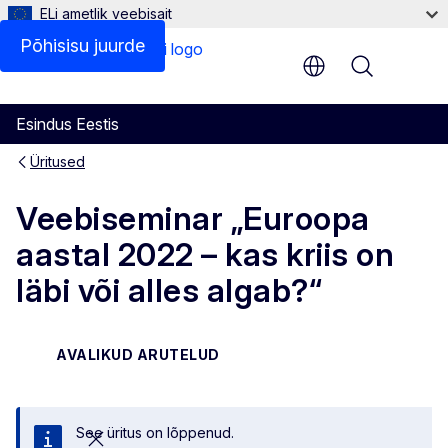
ELi ametlik veebisait
Põhisisu juurde
Menu
Esindus Eestis
Üritused
Veebiseminar „Euroopa
aastal 2022 – kas kriis on
läbi või alles algab?“
AVALIKUD ARUTELUD
See üritus on lõppenud.