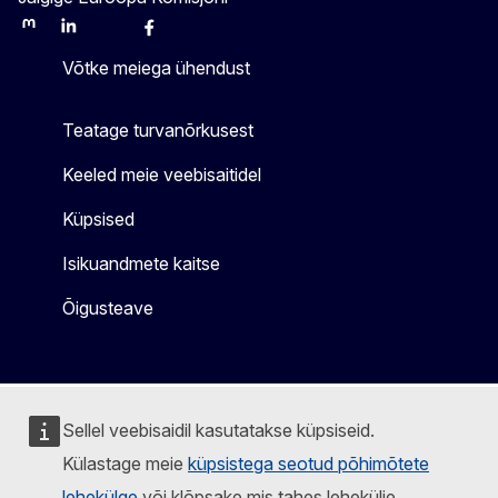
Mastodon
LinkedIn
Bluesky
Facebook
Youtube
Other
Võtke meiega ühendust
Teatage turvanõrkusest
Keeled meie veebisaitidel
Küpsised
Isikuandmete kaitse
Õigusteave
Sellel veebisaidil kasutatakse küpsiseid.
Külastage meie
küpsistega seotud põhimõtete
lehekülge
või klõpsake mis tahes lehekülje