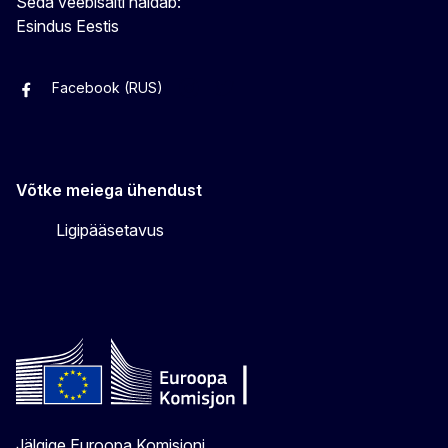
Seda veebisaiti haldab:
Esindus Eestis
Facebook (RUS)
Facebook (EST)
Instagram
Twitter
Võtke meiega ühendust
Ligipääsetavus
Jälgige Euroopa Komisjoni