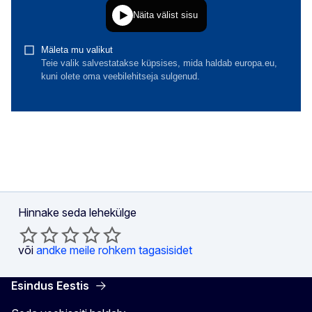
Hinnake seda lehekülge
või
andke meile rohkem tagasisidet
Esindus Eestis