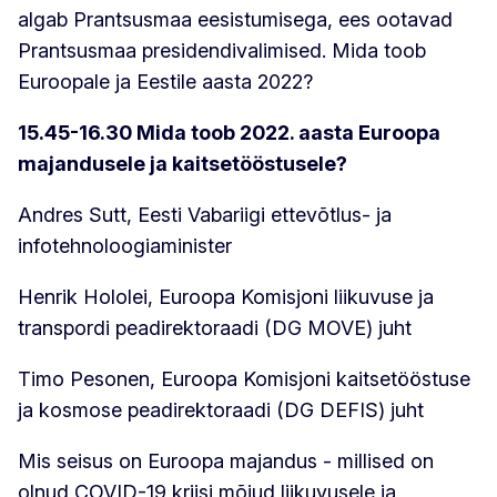
algab Prantsusmaa eesistumisega, ees ootavad
Prantsusmaa presidendivalimised. Mida toob
Euroopale ja Eestile aasta 2022?
15.45-16.30 Mida toob 2022. aasta Euroopa
majandusele ja kaitsetööstusele?
Andres Sutt, Eesti Vabariigi ettevõtlus- ja
infotehnoloogiaminister
Henrik Hololei, Euroopa Komisjoni liikuvuse ja
transpordi peadirektoraadi (DG MOVE) juht
Timo Pesonen, Euroopa Komisjoni kaitsetööstuse
ja kosmose peadirektoraadi (DG DEFIS) juht
Mis seisus on Euroopa majandus - millised on
olnud COVID-19 kriisi mõjud liikuvusele ja