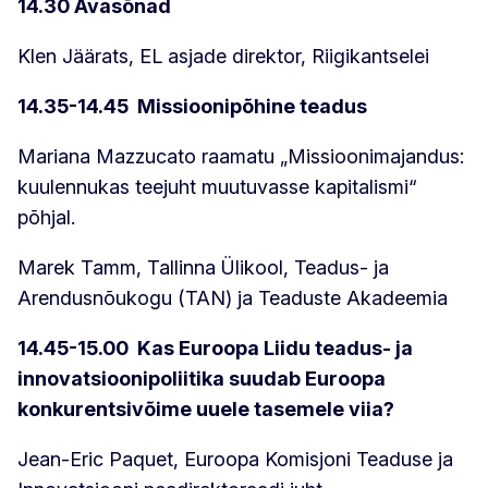
14.30 Avasõnad
Klen Jäärats, EL asjade direktor, Riigikantselei
14.35-14.45 Missioonipõhine teadus
Mariana Mazzucato raamatu „Missioonimajandus:
kuulennukas teejuht muutuvasse kapitalismi“
põhjal.
Marek Tamm, Tallinna Ülikool, Teadus- ja
Arendusnõukogu (TAN) ja Teaduste Akadeemia
14.45-15.00 Kas Euroopa Liidu teadus- ja
innovatsioonipoliitika suudab Euroopa
konkurentsivõime uuele tasemele viia?
Jean-Eric Paquet, Euroopa Komisjoni Teaduse ja