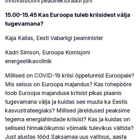
Innovatsiooni peadirektoraadi juht
15.00-15.45 Kas Euroopa tuleb kriisidest välja
tugevamana?
Kaja Kallas, Eesti Vabariigi peaminister
Kadri Simson, Euroopa Komisjoni
energeetikavolinik
Millised on COVID-19 kriisi õppetunnid Euroopale?
Mis seisus on Euroopa majandus? Kas rohepööre
toob Euroopa majanduse kriisist pikas plaanis
tugevamana välja ja kuidas see muuta ka Eestis
kasvustrateegiaks? Millised järeldused peaksime
tegema energiahindade kriisist? Kas ja kuidas on
selliseid hinnakõikumisi võimalik tulevikus vältida?
Just alustas tööd Saksamaa uus valitsus, aasta