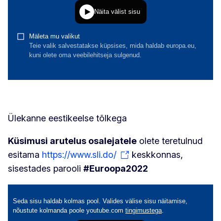
Ülekanne eestikeelse tõlkega
Küsimusi arutelus osalejatele
olete teretulnud
esitama
https://www.sli.do/
keskkonnas,
sisestades parooli
#Euroopa2022