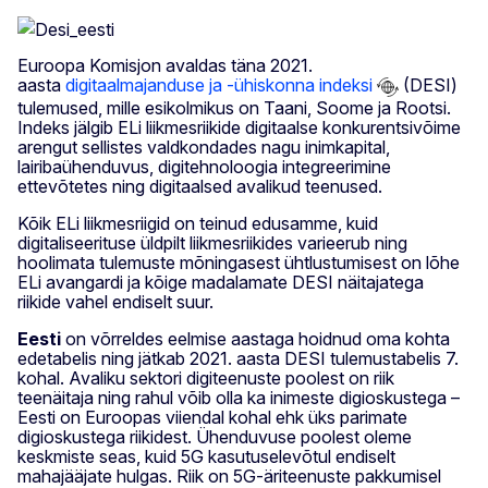
Euroopa Komisjon avaldas täna 2021.
aasta
digitaalmajanduse ja -ühiskonna indeksi
(DESI)
tulemused, mille esikolmikus on Taani, Soome ja Rootsi.
Indeks jälgib ELi liikmesriikide digitaalse konkurentsivõime
arengut sellistes valdkondades nagu inimkapital,
lairibaühenduvus, digitehnoloogia integreerimine
ettevõtetes ning digitaalsed avalikud teenused.
Kõik ELi liikmesriigid on teinud edusamme, kuid
digitaliseerituse üldpilt liikmesriikides varieerub ning
hoolimata tulemuste mõningasest ühtlustumisest on lõhe
ELi avangardi ja kõige madalamate DESI näitajatega
riikide vahel endiselt suur.
Eesti
on võrreldes eelmise aastaga hoidnud oma kohta
edetabelis ning jätkab 2021. aasta DESI tulemustabelis 7.
kohal. Avaliku sektori digiteenuste poolest on riik
teenäitaja ning rahul võib olla ka inimeste digioskustega –
Eesti on Euroopas viiendal kohal ehk üks parimate
digioskustega riikidest. Ühenduvuse poolest oleme
keskmiste seas, kuid 5G kasutuselevõtul endiselt
mahajääjate hulgas. Riik on 5G-äriteenuste pakkumisel