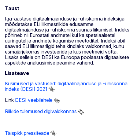
Taust
Iga-aastase digitaalmajanduse ja -ühiskonna indeksiga
mõõdetakse ELi liikmesriikide edusamme
digitaalmajanduse ja -ühiskonna suunas liikumisel. Indeks
põhineb nii Eurostati andmetel kui ka spetsiaalsetel
uuringutel ja andmete kogumise meetoditel. Indeksi abil
saavad ELi liikmesriigid teha kindlaks valdkonnad, kuhu
esmajärjekorras investeerida ja kus meetmeid võtta.
Lisaks sellele on DESI ka Euroopa poolaasta digitaalsete
aspektide analüüsimise peamine vahend.
Lisateave
Küsimused ja vastused: digitaalmajanduse ja -ühiskonna
indeks (DESI) 2021
Link
DESI veebilehele
Riikide tulemused digivaldkonnas
Täispikk pressiteade