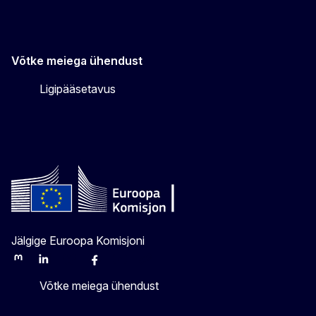
Võtke meiega ühendust
Ligipääsetavus
Jälgige Euroopa Komisjoni
Mastodon
LinkedIn
Bluesky
Facebook
Youtube
Other
Võtke meiega ühendust