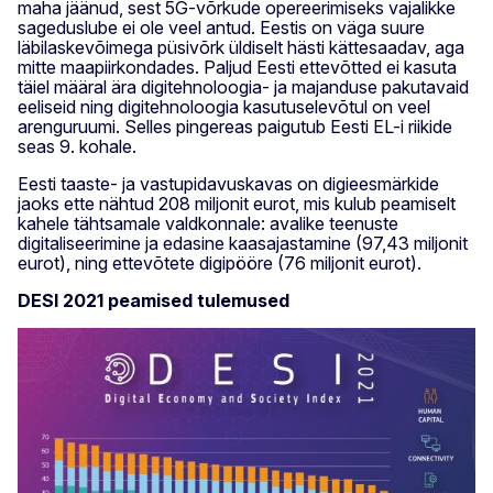
maha jäänud, sest 5G-võrkude opereerimiseks vajalikke
sageduslube ei ole veel antud. Eestis on väga suure
läbilaskevõimega püsivõrk üldiselt hästi kättesaadav, aga
mitte maapiirkondades. Paljud Eesti ettevõtted ei kasuta
täiel määral ära digitehnoloogia- ja majanduse pakutavaid
eeliseid ning digitehnoloogia kasutuselevõtul on veel
arenguruumi. Selles pingereas paigutub Eesti EL-i riikide
seas 9. kohale.
Eesti taaste- ja vastupidavuskavas on digieesmärkide
jaoks ette nähtud 208 miljonit eurot, mis kulub peamiselt
kahele tähtsamale valdkonnale: avalike teenuste
digitaliseerimine ja edasine kaasajastamine (97,43 miljonit
eurot), ning ettevõtete digipööre (76 miljonit eurot).
DESI 2021 peamised tulemused