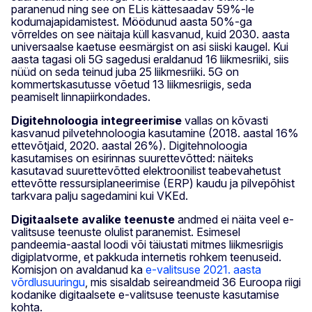
paranenud ning see on ELis kättesaadav 59%-le
kodumajapidamistest. Möödunud aasta 50%-ga
võrreldes on see näitaja küll kasvanud, kuid 2030. aasta
universaalse kaetuse eesmärgist on asi siiski kaugel. Kui
aasta tagasi oli 5G sagedusi eraldanud 16 liikmesriiki, siis
nüüd on seda teinud juba 25 liikmesriiki. 5G on
kommertskasutusse võetud 13 liikmesriigis, seda
peamiselt linnapiirkondades.
Digitehnoloogia integreerimise
vallas on kõvasti
kasvanud pilvetehnoloogia kasutamine (2018. aastal 16%
ettevõtjaid, 2020. aastal 26%). Digitehnoloogia
kasutamises on esirinnas suurettevõtted: näiteks
kasutavad suurettevõtted elektroonilist teabevahetust
ettevõtte ressursiplaneerimise (ERP) kaudu ja pilvepõhist
tarkvara palju sagedamini kui VKEd.
Digitaalsete avalike teenuste
andmed ei näita veel e-
valitsuse teenuste olulist paranemist. Esimesel
pandeemia-aastal loodi või täiustati mitmes liikmesriigis
digiplatvorme, et pakkuda internetis rohkem teenuseid.
Komisjon on avaldanud ka
e-valitsuse 2021. aasta
võrdlusuuringu
, mis sisaldab seireandmeid 36 Euroopa riigi
kodanike digitaalsete e-valitsuse teenuste kasutamise
kohta.