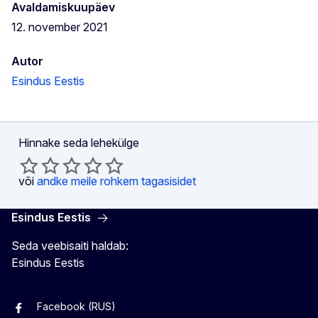
Avaldamiskuupäev
12. november 2021
Autor
Esindus Eestis
Hinnake seda lehekülge
või
andke meile rohkem tagasisidet
Esindus Eestis
Seda veebisaiti haldab:
Esindus Eestis
Facebook (RUS)
Facebook (EST)
Instagram
Twitter