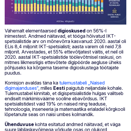
Vähemalt elementaarsed
digioskused
on 56%-l
inimestest. Andmed näitavad, et tööga hõivatud IKT-
spetsialistide arv on mõnevõrra kasvanud: 2020. aastal oli
ELis 8,4 miljonit IKT-spetsialisti; aasta varem oli neid 7,8
miljonit. Arvestades, et 55% ettevõtjatest väitis, et neil oli
2020. aastal IKT-spetsialistide töölevõtmisel raskusi, on
mitmes liikmesriigis ettevõtete digipöörde aegluse üheks
põhjuseks ka kõrgema taseme digioskustega töötajate
puudus.
Komisjon avaldas täna ka
tulemustabeli „Naised
digimajanduses“
, milles
Eesti
paigutub neljandale kohale.
Tulemustabel kinnitab, et digispetsialistide hulgas valitseb
endiselt märkimisväärne sooline ebavõrdsus. IKT
spetsialistidest vaid 19% on naised ning teaduse,
tehnoloogia, inseneeria ja matemaatika erialadel kõrgkooli
lõpetanute seas on naisi umbes kolmandik.
Ühenduvuse
kohta esitatud andmed näitavad, et väga
suure läbilaskevõimega võrkude osas on olukord