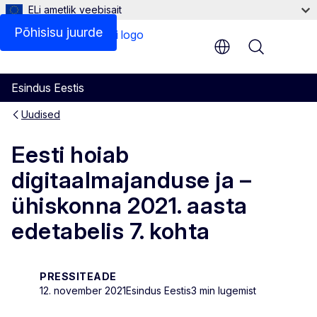
ELi ametlik veebisait
Põhisisu juurde
Menu
Esindus Eestis
Uudised
Eesti hoiab
digitaalmajanduse ja –
ühiskonna 2021. aasta
edetabelis 7. kohta
PRESSITEADE
12. november 2021
Esindus Eestis
3 min lugemist