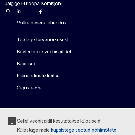
Jälgige Euroopa Komisjoni
Mastodon
LinkedIn
Bluesky
Facebook
Youtube
Other
Võtke meiega ühendust
Teatage turvanõrkusest
Keeled meie veebisaitidel
Küpsised
Isikuandmete kaitse
Õigusteave
Sellel veebisaidil kasutatakse küpsiseid.
Külastage meie
küpsistega seotud põhimõtete