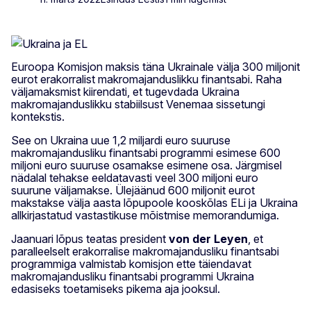
Euroopa Komisjon maksis täna Ukrainale välja 300 miljonit
eurot erakorralist makromajanduslikku finantsabi. Raha
väljamaksmist kiirendati, et tugevdada Ukraina
makromajanduslikku stabiilsust Venemaa sissetungi
kontekstis.
See on Ukraina uue 1,2 miljardi euro suuruse
makromajandusliku finantsabi programmi esimese 600
miljoni euro suuruse osamakse esimene osa. Järgmisel
nädalal tehakse eeldatavasti veel 300 miljoni euro
suurune väljamakse. Ülejäänud 600 miljonit eurot
makstakse välja aasta lõpupoole kooskõlas ELi ja Ukraina
allkirjastatud vastastikuse mõistmise memorandumiga.
Jaanuari lõpus teatas president
von der Leyen
, et
paralleelselt erakorralise makromajandusliku finantsabi
programmiga valmistab komisjon ette täiendavat
makromajandusliku finantsabi programmi Ukraina
edasiseks toetamiseks pikema aja jooksul.