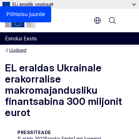
ELi ametlik veebisait
Põhisisu juurde
Menu
Esindus Eestis
Uudised
EL eraldas Ukrainale
erakorralise
makromajandusliku
finantsabina 300 miljonit
eurot
PRESSITEADE
11. märts 2022
Esindus Eestis
1 min lugemist