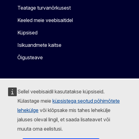
Teatage turvanõrkusest
Keeled meie veebisaitidel
Küpsised
Isikuandmete kaitse
Õigusteave
Sellel veebisaidil kasutatakse küpsiseid.
Külastage meie
küpsistega seotud põhimõtete
lehekülge
või klõpsake mis tahes lehekülje
jaluses oleval lingil, et saada lisateavet või
muuta oma eelistusi.