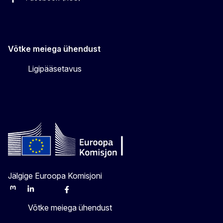
Facebook (EST)
Instagram
Twitter
Võtke meiega ühendust
Ligipääsetavus
Jälgige Euroopa Komisjoni
Mastodon
LinkedIn
Bluesky
Facebook
Youtube
Other
Võtke meiega ühendust