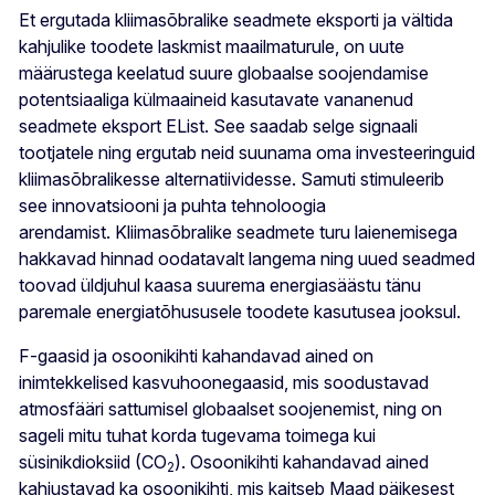
Et ergutada kliimasõbralike seadmete eksporti ja vältida
kahjulike toodete laskmist maailmaturule, on uute
määrustega keelatud suure globaalse soojendamise
potentsiaaliga külmaaineid kasutavate vananenud
seadmete eksport EList. See saadab selge signaali
tootjatele ning ergutab neid suunama oma investeeringuid
kliimasõbralikesse alternatiividesse. Samuti stimuleerib
see innovatsiooni ja puhta tehnoloogia
arendamist. Kliimasõbralike seadmete turu laienemisega
hakkavad hinnad oodatavalt langema ning uued seadmed
toovad üldjuhul kaasa suurema energiasäästu tänu
paremale energiatõhususele toodete kasutusea jooksul.
F-gaasid ja osoonikihti kahandavad ained on
inimtekkelised kasvuhoonegaasid, mis soodustavad
atmosfääri sattumisel globaalset soojenemist, ning on
sageli mitu tuhat korda tugevama toimega kui
süsinikdioksiid (CO
). Osoonikihti kahandavad ained
2
kahjustavad ka osoonikihti, mis kaitseb Maad päikesest