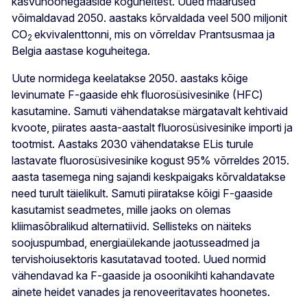
kasvuhoonegaaside koguheitest. Uued määrused
võimaldavad 2050. aastaks kõrvaldada veel 500 miljonit
CO
ekvivalenttonni, mis on võrreldav Prantsusmaa ja
2
Belgia aastase koguheitega.
Uute normidega keelatakse 2050. aastaks kõige
levinumate F-gaaside ehk fluorosüsivesinike (HFC)
kasutamine. Samuti vähendatakse märgatavalt kehtivaid
kvoote, piirates aasta-aastalt fluorosüsivesinike
importi ja
tootmist. Aastaks 2030 vähendatakse ELis turule
lastavate fluorosüsivesinike kogust 95% võrreldes 2015.
aasta tasemega ning sajandi keskpaigaks kõrvaldatakse
need turult täielikult. Samuti piiratakse kõigi F-gaaside
kasutamist
seadmetes, mille jaoks on olemas
kliimasõbralikud alternatiivid. Sellisteks on näiteks
soojuspumbad, energiaülekande jaotusseadmed ja
tervishoiusektoris kasutatavad tooted. Uued normid
vähendavad ka F-gaaside ja osoonikihti kahandavate
ainete heidet vanades ja renoveeritavates hoonetes.