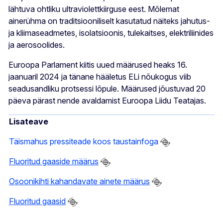
lähtuva ohtliku ultraviolettkiirguse eest. Mõlemat
ainerühma on traditsiooniliselt kasutatud näiteks jahutus-
ja kliimaseadmetes, isolatsioonis, tulekaitses, elektriliinides
ja aerosoolides.
Euroopa Parlament kiitis uued määrused heaks 16.
jaanuaril 2024 ja tänane hääletus ELi nõukogus viib
seadusandliku protsessi lõpule. Määrused jõustuvad 20
päeva pärast nende avaldamist Euroopa Liidu Teatajas.
Lisateave
Täismahus pressiteade koos taustainfoga
Fluoritud gaaside määrus
Osoonikihti kahandavate ainete määrus
Fluoritud gaasid