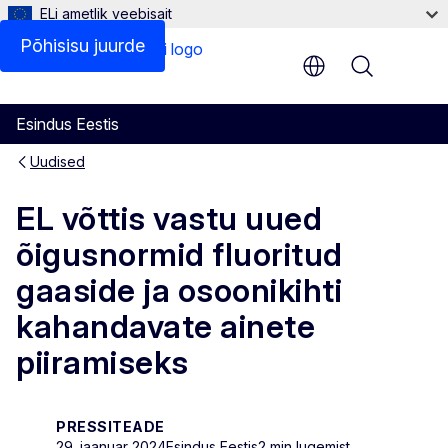
ELi ametlik veebisait
Põhisisu juurde
Menu
Esindus Eestis
Uudised
EL võttis vastu uued
õigusnormid fluoritud
gaaside ja osoonikihti
kahandavate ainete
piiramiseks
PRESSITEADE
29. jaanuar 2024
Esindus Eestis
2 min lugemist