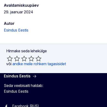
Avaldamiskuupäev
29. jaanuar 2024
Autor
Esindus Eestis
Hinnake seda lehekülge
või
andke meile rohkem tagasisidet
Esindus Eestis
Seda veebisaiti haldab:
Esindus Eestis
Facebook (RUS)