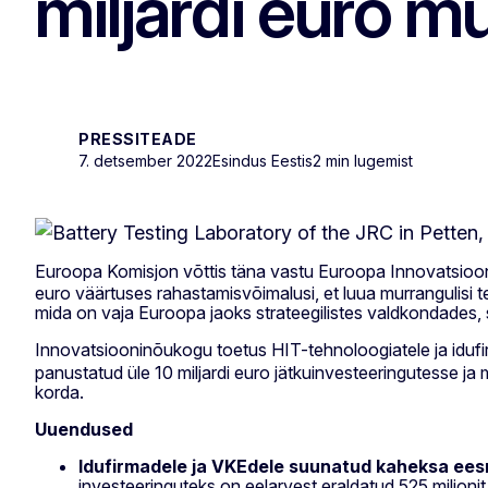
miljardi euro m
PRESSITEADE
7. detsember 2022
Esindus Eestis
2 min lugemist
Euroopa Komisjon võttis täna vastu Euroopa Innovatsio
euro väärtuses rahastamisvõimalusi, et luua murrangulisi t
mida on vaja Euroopa jaoks strateegilistes valdkondades, 
Innovatsiooninõukogu toetus HIT-tehnoloogiatele ja iduf
panustatud üle 10 miljardi euro jätkuinvesteeringutesse ja
korda.
Uuendused
Idufirmadele ja VKEdele suunatud kaheksa eesmä
investeeringuteks on eelarvest eraldatud 525 miljonit