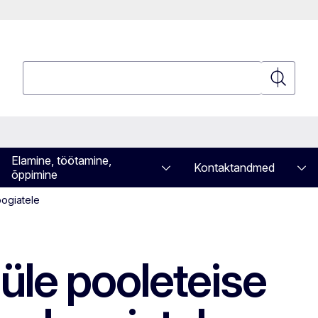
Otsing
Otsing
Elamine, töötamine,
Kontaktandmed
õppimine
oogiatele
üle pooleteise