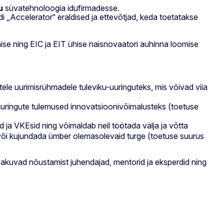
u
süvatehnoloogia idufirmadesse.
Accelerator“ eraldised ja ettevõtjad, keda toetatakse
ise ning EIC ja EIT ühise naisnovaatori auhinna loomise
etele uurimisrühmadele tuleviku-uuringuteks, mis võivad viia
uuringute tulemused innovatsioonivõimalusteks (toetuse
d ja VKEsid ning võimaldab neil töötada välja ja võtta
i või kujundada ümber olemasolevaid turge (toetuse suurus
 pakuvad nõustamist juhendajad, mentorid ja eksperdid ning