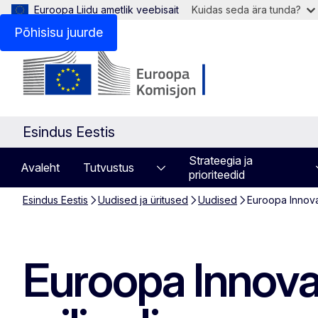
Euroopa Liidu ametlik veebisait
Kuidas seda ära tunda?
Põhisisu juurde
Esindus Eestis
Strateegia ja
Avaleht
Tutvustus
prioriteedid
Esindus Eestis
Uudised ja üritused
Uudised
Euroopa Innova
Euroopa Innova