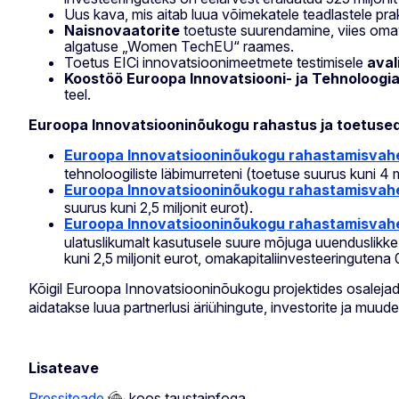
Uus kava, mis aitab luua võimekatele teadlastele pra
Naisnovaatorite
toetuste suurendamine, viies oma
algatuse „Women TechEU“ raames.
Toetus EICi innovatsioonimeetmete testimisele
avali
Koostöö Euroopa Innovatsiooni- ja Tehnoloogiai
teel.
Euroopa Innovatsiooninõukogu rahastus ja toetused
Euroopa Innovatsiooninõukogu rahastamisvah
tehnoloogiliste läbimurreteni (toetuse suurus kuni 4 mi
Euroopa Innovatsiooninõukogu rahastamisvahe
suurus kuni 2,5 miljonit eurot).
Euroopa Innovatsiooninõukogu rahastamisvah
ulatuslikumalt kasutusele suure mõjuga uuenduslikke 
kuni 2,5 miljonit eurot, omakapitaliinvesteeringutena 0
Kõigil Euroopa Innovatsiooninõukogu projektides osalej
aidatakse luua partnerlusi äriühingute, investorite ja muude
Lisateave
Pressiteade
koos taustainfoga