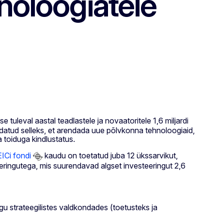
hnoloogiatele
se tuleval aastal teadlastele ja novaatoritele 1,6 miljardi
aldatud selleks, et arendada uue põlvkonna tehnoloogiaid,
 toiduga kindlustatus.
EICi fondi
kaudu on toetatud juba 12 ükssarvikut,
eeringutega, mis suurendavad algset investeeringut 2,6
u strateegilistes valdkondades (toetusteks ja