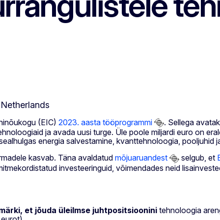
urrangulistele te
oninõukogu (EIC)
2023. aasta tööprogrammi
. Sellega avatak
ehnoloogiaid ja avada uusi turge. Üle poole miljardi euro on er
sealhulgas energia salvestamine, kvanttehnoloogia, pooljuhid ja
irmadele kasvab. Täna avaldatud
mõjuaruandest
selgub, et
 mitmekordistatud investeeringuid, võimendades neid lisainvest
rki, et jõuda üleilmse juhtpositsioonini
tehnoloogia areng
 eurot).