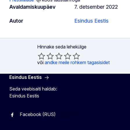
Avaldamiskuupäev
7. detsember 2022
Autor
Esindus Eestis
Hinnake seda lehekülge
või
andke meile rohkem tagasisidet
Esindus Eestis
Seda veebisaiti haldab:
Esindus Eestis
Facebook (RUS)
Facebook (EST)
Instagram
Twitter