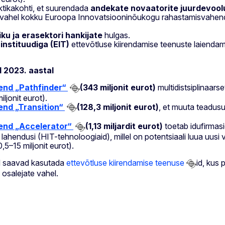
ktikakohti, et suurendada
andekate novaatorite
juurdevool
vahel kokku Euroopa Innovatsiooninõukogu rahastamisvahendi „
ku ja erasektori
hankijate
hulgas.
nstituudiga (EIT)
ettevõtluse kiirendamise teenuste laiendam
 2023. aastal
end „Pathfinder“
(343 miljonit eurot)
multidistsiplinaars
ljonit eurot).
nd „Transition“
(128,3 miljonit eurot)
, et muuta teadus
end „Accelerator“
(1,13 miljardit eurot)
toetab idufirmasi
lahendusi (HIT-tehnoloogiaid), millel on potentsiaali luua uus
,5–15 miljonit eurot).
ad saavad kasutada
ettevõtluse kiirendamise teenuse
id, kus
 osalejate vahel.