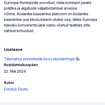
Euroopa Komisjonile soovitusi, mida komisjon peaks
poliitika ja algatuste väljatöötamisel arvesse
võtma. Kodanike kaasamise platvorm on kodanike
kaasamise uue ökosüsteemi oluline osa, täites Euroopa
tuleviku konverentsi järel vastu võetud teatises ette
nähtud kohustust.
Lisateave
Täismahus pressiteade koos taustainfoga
Avaldamiskuupäev
22. Mai 2024
Autor
Esindus Eestis