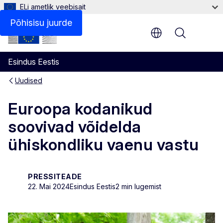
ELi ametlik veebisait
Põhisisu juurde
Menu
Esindus Eestis
Uudised
Euroopa kodanikud
soovivad võidelda
ühiskondliku vaenu vastu
PRESSITEADE
22. Mai 2024
Esindus Eestis
2 min lugemist