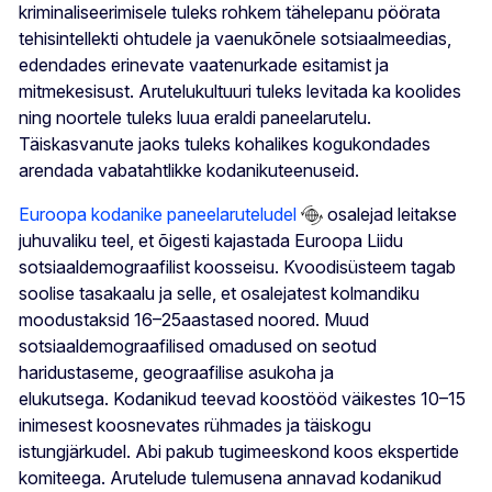
kriminaliseerimisele tuleks rohkem tähelepanu pöörata
tehisintellekti ohtudele ja vaenukõnele sotsiaalmeedias,
edendades erinevate vaatenurkade esitamist ja
mitmekesisust. Arutelukultuuri tuleks levitada ka koolides
ning noortele tuleks luua eraldi paneelarutelu.
Täiskasvanute jaoks tuleks kohalikes kogukondades
arendada vabatahtlikke kodanikuteenuseid.
Euroopa kodanike paneelaruteludel
osalejad leitakse
juhuvaliku teel, et õigesti kajastada Euroopa Liidu
sotsiaaldemograafilist koosseisu. Kvoodisüsteem tagab
soolise tasakaalu ja selle, et osalejatest kolmandiku
moodustaksid 16–25aastased noored. Muud
sotsiaaldemograafilised omadused on seotud
haridustaseme, geograafilise asukoha ja
elukutsega. Kodanikud teevad koostööd väikestes 10–15
inimesest koosnevates rühmades ja täiskogu
istungjärkudel. Abi pakub tugimeeskond koos ekspertide
komiteega. Arutelude tulemusena annavad kodanikud