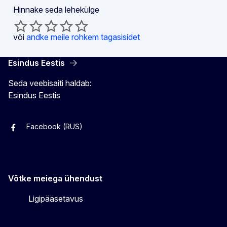
Hinnake seda lehekülge
või
andke meile rohkem tagasisidet
Esindus Eestis
Seda veebisaiti haldab:
Esindus Eestis
Facebook (RUS)
Facebook (EST)
Instagram
Twitter
Võtke meiega ühendust
Ligipääsetavus