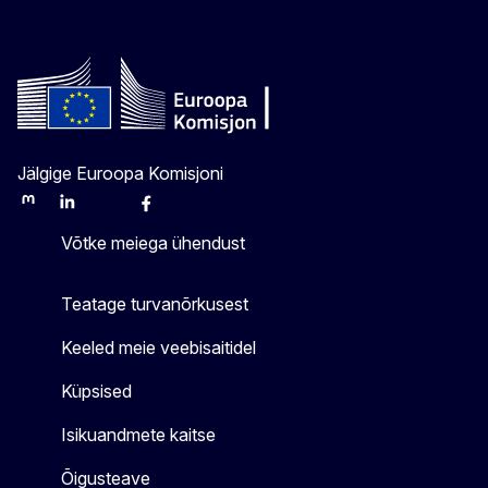
Jälgige Euroopa Komisjoni
Mastodon
LinkedIn
Bluesky
Facebook
Youtube
Other
Võtke meiega ühendust
Teatage turvanõrkusest
Keeled meie veebisaitidel
Küpsised
Isikuandmete kaitse
Õigusteave