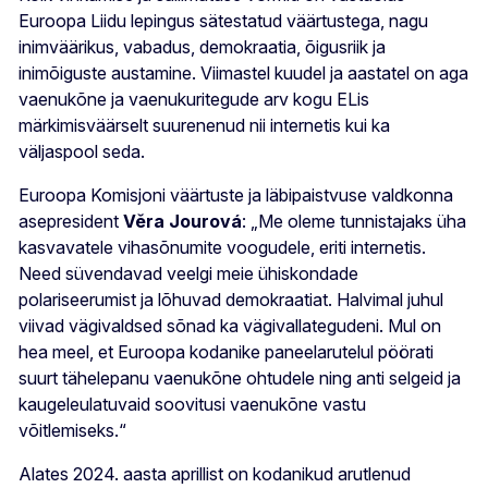
Euroopa Liidu lepingus sätestatud väärtustega, nagu
inimväärikus, vabadus, demokraatia, õigusriik ja
inimõiguste austamine. Viimastel kuudel ja aastatel on aga
vaenukõne ja vaenukuritegude arv kogu ELis
märkimisväärselt suurenenud nii internetis kui ka
väljaspool seda.
Euroopa Komisjoni väärtuste ja läbipaistvuse valdkonna
asepresident
Věra Jourová
: „Me oleme tunnistajaks üha
kasvavatele vihasõnumite voogudele, eriti internetis.
Need süvendavad veelgi meie ühiskondade
polariseerumist ja lõhuvad demokraatiat. Halvimal juhul
viivad vägivaldsed sõnad ka vägivallategudeni. Mul on
hea meel, et Euroopa kodanike paneelarutelul pöörati
suurt tähelepanu vaenukõne ohtudele ning anti selgeid ja
kaugeleulatuvaid soovitusi vaenukõne vastu
võitlemiseks.“
Alates 2024. aasta aprillist on kodanikud arutlenud