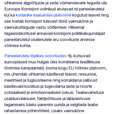
vihkamise algpõhjuste ja seda võimendavate tegurite üle.
Euroopa Komisjoni volinikud arutavad nii paneelarutelul
kui ka
kodanike kaasamise platvormil
kogutud teavet ning
see toetab komisjoni tulevast tööd vaenukõne ja
vaenukuritegude vastu võitlemisel. Hilisemal
tagasisideüritusel annavad komisjoni poliitikakujundajad
paneelarutelul osalenutele aru soovituste arvesse
võtmise kohta.
Paneelarutelu lõplikes soovitustes
kutsuvad
eurooplased muu hulgas üles korraldama teadlikkuse
tõstmise kampaaniaid, looma kogu ELi hõlmav platvorm,
mis ühendab vihkamist käsitlevat teavet, ressursse,
meetmeid ja tugisüsteeme ning korraldama sallivust
käsitlevaid koolitusi ja tugevdama laste ja noorte
sotsiaalseid ja emotsionaalseid oskusi. Teabevahetuse
usaldusväärsuse, faktipõhisuse ja läbipaistvuse
tagamiseks tuleks paremini uurida ja selgitada teabe
rahastamise põhimõtteid. Lisaks vaenukõne