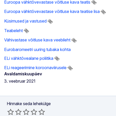
Euroopa vähktõvevastase võitluse kava teatis
Euroopa vähktõvevastase võitluse kava teatise lisa
Küsimused ja vastused
Teabeleht
Vähivastase võitluse kava veebileht
Eurobaromeetri uuring tubaka kohta
ELi vähktõvealane poliitika
ELi reageerimine koroonaviirusele
Avaldamiskuupäev
3. veebruar 2021
Hinnake seda lehekülge