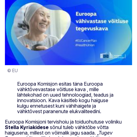
© EU
Euroopa Komisjon esitas täna Euroopa
vähktõvevastase võitluse kava , mille
lähtekohad on uued tehnoloogiad, teadus ja
innovatsioon. Kava käsitleb kogu haiguse
kulgu ennetusest kuni vähihaigete ja
vähktõvest paranenute elukvaliteedini.
Euroopa Komisjoni tervishoiu ja toiduohutuse voliniku
Stella
Kyriakidese
sõnul tuleb vähktõbe võtta
haigusena, millest on võimalik jagu saada.
„Tugev