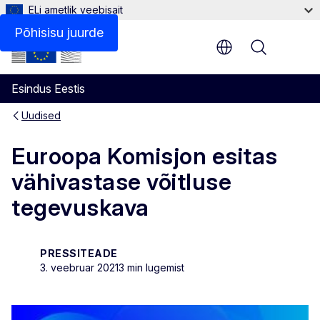
ELi ametlik veebisait
Põhisisu juurde
Menu
Esindus Eestis
Uudised
Euroopa Komisjon esitas
vähivastase võitluse
tegevuskava
PRESSITEADE
3. veebruar 2021
3 min lugemist