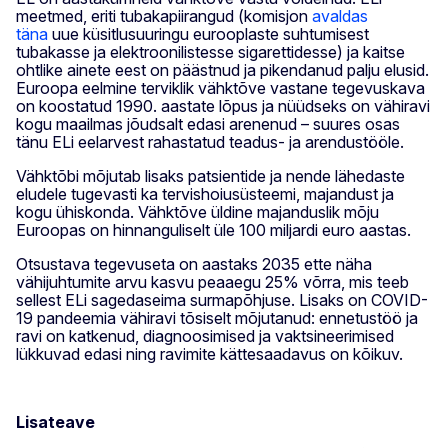
meetmed, eriti tubakapiirangud (komisjon
avaldas
täna
uue küsitlusuuringu eurooplaste suhtumisest
tubakasse ja elektroonilistesse sigarettidesse) ja kaitse
ohtlike ainete eest on päästnud ja pikendanud palju elusid.
Euroopa eelmine terviklik vähktõve vastane tegevuskava
on koostatud 1990. aastate lõpus ja nüüdseks on vähiravi
kogu maailmas jõudsalt edasi arenenud – suures osas
tänu ELi eelarvest rahastatud teadus- ja arendustööle.
Vähktõbi mõjutab lisaks patsientide ja nende lähedaste
eludele tugevasti ka tervishoiusüsteemi, majandust ja
kogu ühiskonda. Vähktõve üldine majanduslik mõju
Euroopas on hinnanguliselt üle 100 miljardi euro aastas.
Otsustava tegevuseta on aastaks 2035 ette näha
vähijuhtumite arvu kasvu peaaegu 25% võrra, mis teeb
sellest ELi sagedaseima surmapõhjuse. Lisaks on COVID-
19 pandeemia vähiravi tõsiselt mõjutanud: ennetustöö ja
ravi on katkenud, diagnoosimised ja vaktsineerimised
lükkuvad edasi ning ravimite kättesaadavus on kõikuv.
Lisateave