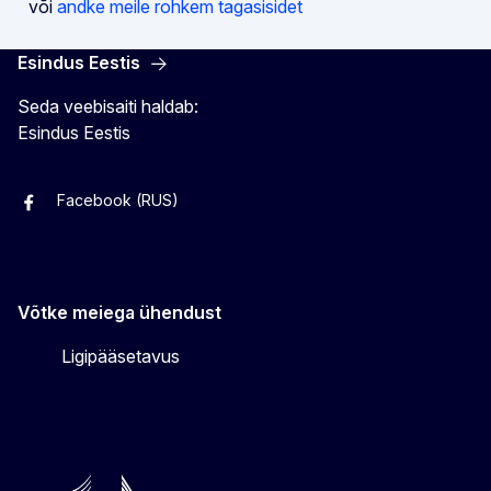
või
andke meile rohkem tagasisidet
Esindus Eestis
Seda veebisaiti haldab:
Esindus Eestis
Facebook (RUS)
Facebook (EST)
Instagram
Twitter
Võtke meiega ühendust
Ligipääsetavus