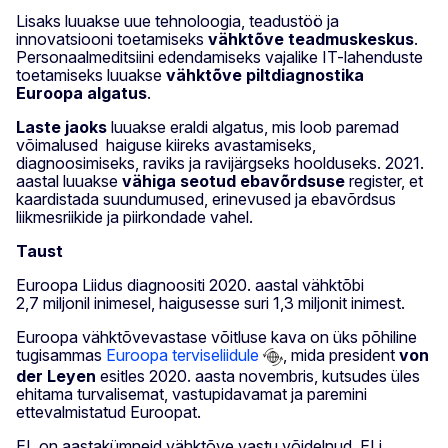
Lisaks luuakse uue tehnoloogia, teadustöö ja
innovatsiooni toetamiseks
vähktõve teadmuskeskus
.
Personaalmeditsiini edendamiseks vajalike IT-lahenduste
toetamiseks luuakse
vähktõve piltdiagnostika
Euroopa algatus
.
Laste jaoks
luuakse eraldi algatus, mis loob paremad
võimalused haiguse kiireks avastamiseks,
diagnoosimiseks, raviks ja ravijärgseks hoolduseks. 2021.
aastal luuakse
vähiga seotud ebavõrdsuse
register, et
kaardistada suundumused, erinevused ja ebavõrdsus
liikmesriikide ja piirkondade vahel.
Taust
Euroopa Liidus diagnoositi 2020. aastal vähktõbi
2,7 miljonil inimesel, haigusesse suri 1,3 miljonit inimest.
Euroopa vähktõvevastase võitluse kava on üks põhiline
tugisammas
Euroopa terviseliidule
, mida president
von
der Leyen
esitles 2020. aasta novembris, kutsudes üles
ehitama turvalisemat, vastupidavamat ja paremini
ettevalmistatud Euroopat.
EL on aastakümneid vähktõve vastu võidelnud. ELi