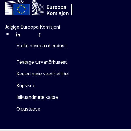
Jälgige Euroopa Komisjoni
Mastodon
LinkedIn
Bluesky
Facebook
Youtube
Other
Võtke meiega ühendust
Teatage turvanõrkusest
Keeled meie veebisaitidel
Küpsised
Isikuandmete kaitse
Õigusteave