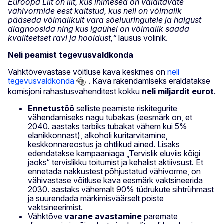
Euroopa Liit on liit, kus inimesed on välditavate
vähivormide eest kaitstud, kus neil on võimalik
pääseda võimalikult vara sõeluuringutele ja haigust
diagnoosida ning kus igaühel on võimalik saada
kvaliteetset ravi ja hooldust,“
lausus volinik.
Neli peamist tegevusvaldkonda
Vähktõvevastase võitluse kava keskmes on
neli
tegevusvaldkonda
. Kava rakendamiseks eraldatakse
komisjoni rahastusvahenditest kokku
neli miljardit eurot
.
Ennetustöö
selliste peamiste riskitegurite
vähendamiseks nagu tubakas (eesmärk on, et
2040. aastaks tarbiks tubakat vähem kui 5%
elanikkonnast), alkoholi kuritarvitamine,
keskkonnareostus ja ohtlikud ained. Lisaks
edendatakse kampaaniaga „Tervislik eluviis kõigi
jaoks“ tervislikku toitumist ja kehalist aktiivsust. Et
ennetada nakkustest põhjustatud vähivorme, on
vähivastase võitluse kava eesmärk vaktsineerida
2030. aastaks vähemalt 90% tüdrukute sihtrühmast
ja suurendada märkimisväärselt poiste
vaktsineerimist.
Vähktõve
varane avastamine
paremate