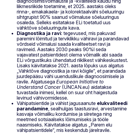
diagnoosimisvõimaluste ja -kvaliteedi kaudu ning
liikmesriikide toetamine, et 2025. aastaks oleks
rinna-, emakakaela- ja kolorektaalvähi sõeluuringu
sihtgrupist 90% saanud võimaluse sõeluuringus
osaleda. Selleks esitatakse ELi toetatud uus
vähktõve sõeluuringute kava.
Diagnostika ja ravi
: tegevused, mis pakuvad
paremini lõimitud ja terviklikku vähiravi ja parandavad
võrdseid võimalusi saada kvaliteetset ravi ja
ravimeid. Aastaks 2030 peaks 90%l seda
vajavatest patsientidest olema võimalik abi saada
ELi võrgustikuks ühendatud riiklikest vähikeskustest.
Lisaks käivitatakse 2021. aasta lõpuks uus algatus
„Vähktõve diagnostika ja ravi kõigile“, et parandada
juurdepääsu vähi uuenduslikule diagnoosimisele ja
ravile. Algatusega
European Initiative to
Understand Cancer
(UNCAN.eu) aidatakse
tuvastada inimesi, kellel on suur oht haigestuda
levinud vähivormidesse.
Vähipatsientide ja vähist jagusaanute
elukvaliteedi
parandamine
, sealhulgas taastusravi, arvestamine
kasvaja võimaliku kordumise ja siiretega ning
meetmed sotsiaalseks lõimumiseks ja tööle
naasmiseks. Käivitatakse algatus „Parem elu
vähipatsientidele“, mis keskendub järelravile.