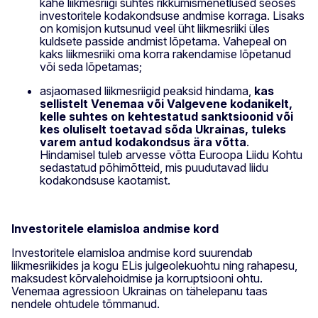
kahe liikmesriigi suhtes rikkumismenetlused seoses
investoritele kodakondsuse andmise korraga. Lisaks
on komisjon kutsunud veel üht liikmesriiki üles
kuldsete passide andmist lõpetama. Vahepeal on
kaks liikmesriiki oma korra rakendamise lõpetanud
või seda lõpetamas;
asjaomased liikmesriigid peaksid hindama,
kas
sellistelt Venemaa või Valgevene kodanikelt,
kelle suhtes on kehtestatud sanktsioonid või
kes oluliselt toetavad sõda Ukrainas, tuleks
varem antud kodakondsus ära võtta
.
Hindamisel tuleb arvesse võtta Euroopa Liidu Kohtu
sedastatud põhimõtteid, mis puudutavad liidu
kodakondsuse kaotamist.
Investoritele elamisloa andmise kord
Investoritele elamisloa andmise kord suurendab
liikmesriikides ja kogu ELis julgeolekuohtu ning rahapesu,
maksudest kõrvalehoidmise ja korruptsiooni ohtu.
Venemaa agressioon Ukrainas on tähelepanu taas
nendele ohtudele tõmmanud.