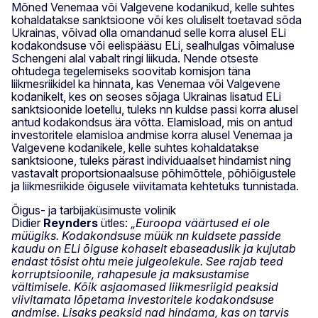
Mõned Venemaa või Valgevene kodanikud, kelle suhtes
kohaldatakse sanktsioone või kes oluliselt toetavad sõda
Ukrainas, võivad olla omandanud selle korra alusel ELi
kodakondsuse või eelispääsu ELi, sealhulgas võimaluse
Schengeni alal vabalt ringi liikuda. Nende otseste
ohtudega tegelemiseks soovitab komisjon täna
liikmesriikidel ka hinnata, kas Venemaa või Valgevene
kodanikelt, kes on seoses sõjaga Ukrainas lisatud ELi
sanktsioonide loetellu, tuleks nn kuldse passi korra alusel
antud kodakondsus ära võtta. Elamisload, mis on antud
investoritele elamisloa andmise korra alusel Venemaa ja
Valgevene kodanikele, kelle suhtes kohaldatakse
sanktsioone, tuleks pärast individuaalset hindamist ning
vastavalt proportsionaalsuse põhimõttele, põhiõigustele
ja liikmesriikide õigusele viivitamata kehtetuks tunnistada.
Õigus- ja tarbijaküsimuste volinik
Didier
Reynders
ütles:
„Euroopa väärtused ei ole
müügiks. Kodakondsuse müük nn kuldsete passide
kaudu on ELi õiguse kohaselt ebaseaduslik ja kujutab
endast tõsist ohtu meie julgeolekule. See rajab teed
korruptsioonile, rahapesule ja maksustamise
vältimisele. Kõik asjaomased liikmesriigid peaksid
viivitamata lõpetama investoritele kodakondsuse
andmise. Lisaks peaksid nad hindama, kas on tarvis