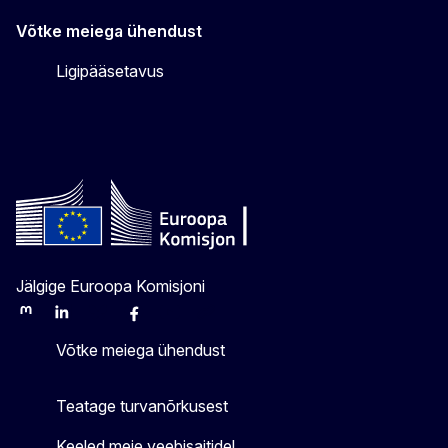
Võtke meiega ühendust
Ligipääsetavus
Jälgige Euroopa Komisjoni
Mastodon
LinkedIn
Bluesky
Facebook
Youtube
Other
Võtke meiega ühendust
Teatage turvanõrkusest
Keeled meie veebisaitidel