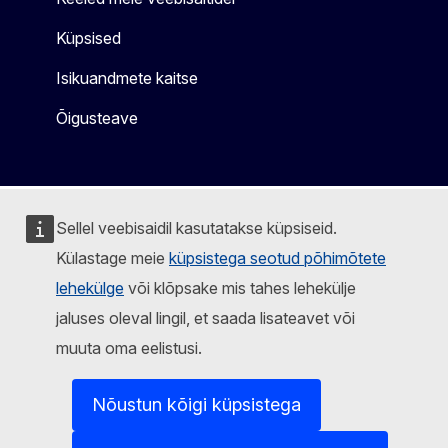
Küpsised
Isikuandmete kaitse
Õigusteave
Sellel veebisaidil kasutatakse küpsiseid.
Külastage meie
küpsistega seotud põhimõtete
lehekülge
või klõpsake mis tahes lehekülje
jaluses oleval lingil, et saada lisateavet või
muuta oma eelistusi.
Nõustun kõigi küpsistega