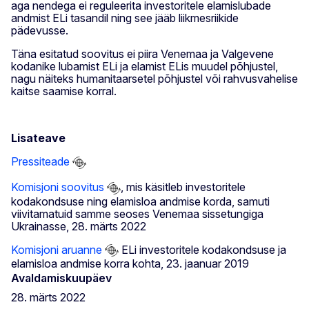
aga nendega ei reguleerita investoritele elamislubade
andmist ELi tasandil ning see jääb liikmesriikide
pädevusse.
Täna esitatud soovitus ei piira Venemaa ja Valgevene
kodanike lubamist ELi ja elamist ELis muudel põhjustel,
nagu näiteks humanitaarsetel põhjustel või rahvusvahelise
kaitse saamise korral.
Lisateave
Pressiteade
Komisjoni soovitus
, mis käsitleb investoritele
kodakondsuse ning elamisloa andmise korda, samuti
viivitamatuid samme seoses Venemaa sissetungiga
Ukrainasse, 28. märts 2022
Komisjoni aruanne
ELi investoritele kodakondsuse ja
elamisloa andmise korra kohta, 23. jaanuar 2019
Avaldamiskuupäev
28. märts 2022