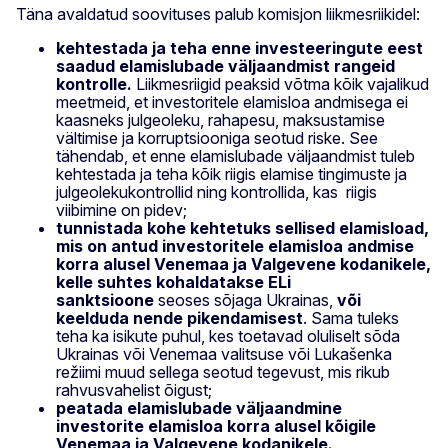
Täna avaldatud soovituses palub komisjon liikmesriikidel:
kehtestada ja teha enne investeeringute eest
saadud elamislubade väljaandmist rangeid
kontrolle.
Liikmesriigid peaksid võtma kõik vajalikud
meetmeid, et investoritele elamisloa andmisega ei
kaasneks julgeoleku, rahapesu, maksustamise
vältimise ja korruptsiooniga seotud riske. See
tähendab, et enne elamislubade väljaandmist tuleb
kehtestada ja teha kõik riigis elamise tingimuste ja
julgeolekukontrollid ning kontrollida, kas riigis
viibimine on pidev;
tunnistada kohe
kehtetuks sellised elamisload,
mis on antud investoritele elamisloa andmise
korra alusel Venemaa ja Valgevene kodanikele,
kelle suhtes kohaldatakse ELi
sanktsioone
seoses sõjaga Ukrainas,
või
keelduda nende pikendamisest
. Sama tuleks
teha ka isikute puhul, kes toetavad oluliselt sõda
Ukrainas või Venemaa valitsuse või Lukašenka
režiimi muud sellega seotud tegevust, mis rikub
rahvusvahelist õigust;
peatada elamislubade väljaandmine
investorite elamisloa korra alusel kõigile
Venemaa ja Valgevene kodanikele.