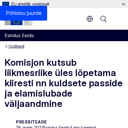
ELi ametlik veebisait
Põhisisu juurde
Menu
Esindus Eestis
Uudised
Komisjon kutsub
liikmesriike üles lõpetama
kiiresti nn kuldsete passide
ja elamislubade
väljaandmine
PRESSITEADE
28. märts 2022
Esindus Eestis
4 min lugemist