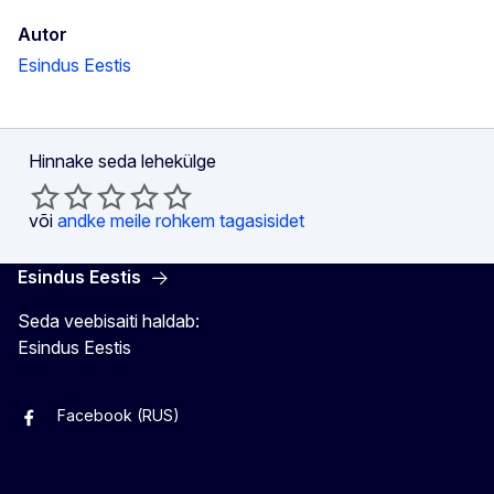
Autor
Esindus Eestis
Hinnake seda lehekülge
või
andke meile rohkem tagasisidet
Esindus Eestis
Seda veebisaiti haldab:
Esindus Eestis
Facebook (RUS)
Facebook (EST)
Instagram
Twitter