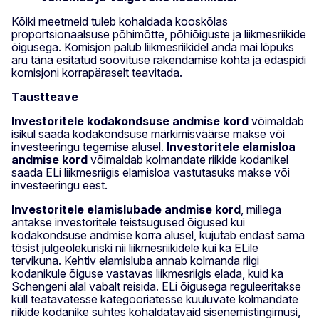
Kõiki meetmeid tuleb kohaldada kooskõlas
proportsionaalsuse põhimõtte, põhiõiguste ja liikmesriikide
õigusega. Komisjon palub liikmesriikidel anda mai lõpuks
aru täna esitatud soovituse rakendamise kohta ja edaspidi
komisjoni korrapäraselt teavitada.
Taustteave
Investoritele kodakondsuse andmise kord
võimaldab
isikul saada kodakondsuse märkimisväärse makse või
investeeringu tegemise alusel.
Investoritele elamisloa
andmise kord
võimaldab kolmandate riikide kodanikel
saada ELi liikmesriigis elamisloa vastutasuks makse või
investeeringu eest.
Investoritele elamislubade andmise kord
, millega
antakse investoritele teistsugused õigused kui
kodakondsuse andmise korra alusel, kujutab endast sama
tõsist julgeolekuriski nii liikmesriikidele kui ka ELile
tervikuna. Kehtiv elamisluba annab kolmanda riigi
kodanikule õiguse vastavas liikmesriigis elada, kuid ka
Schengeni alal vabalt reisida. ELi õigusega reguleeritakse
küll teatavatesse kategooriatesse kuuluvate kolmandate
riikide kodanike suhtes kohaldatavaid sisenemistingimusi,