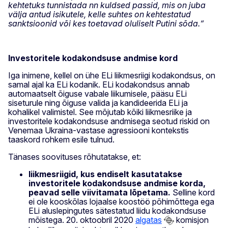
kehtetuks tunnistada nn kuldsed passid, mis on juba
välja antud isikutele, kelle suhtes on kehtestatud
sanktsioonid või kes toetavad oluliselt Putini sõda.“
Investoritele kodakondsuse andmise kord
Iga inimene, kellel on ühe ELi liikmesriigi kodakondsus, on
samal ajal ka ELi kodanik. ELi kodakondsus annab
automaatselt õiguse vabale liikumisele, pääsu ELi
siseturule ning õiguse valida ja kandideerida ELi ja
kohalikel valimistel. See mõjutab kõiki liikmesriike ja
investoritele kodakondsuse andmisega seotud riskid on
Venemaa Ukraina-vastase agressiooni kontekstis
taaskord rohkem esile tulnud.
Tänases soovituses rõhutatakse, et:
liikmesriigid, kus endiselt kasutatakse
investoritele kodakondsuse andmise korda,
peavad selle viivitamata lõpetama.
Selline kord
ei ole kooskõlas lojaalse koostöö põhimõttega ega
ELi aluslepingutes sätestatud liidu kodakondsuse
mõistega. 20. oktoobril 2020
algatas
komisjon