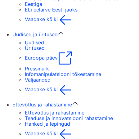
Eestiga
ELi eelarve Eesti jaoks
Vaadake kõiki
Uudised ja üritused
Uudised
Üritused
Euroopa päev
Pressinurk
Infomanipulatsiooni tõkestamine
Väljaanded
Vaadake kõiki
Ettevõtlus ja rahastamine
Ettevõtlus ja rahastamine
Teaduse ja innovatsiooni rahastamine
Hanked ja lepingud
Vaadake kõiki