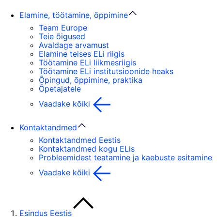
Elamine, töötamine, õppimine
Team Europe
Teie õigused
Avaldage arvamust
Elamine teises ELi riigis
Töötamine ELi liikmesriigis
Töötamine ELi institutsioonide heaks
Õpingud, õppimine, praktika
Õpetajatele
Vaadake kõiki
Kontaktandmed
Kontaktandmed Eestis
Kontaktandmed kogu ELis
Probleemidest teatamine ja kaebuste esitamine
Vaadake kõiki
Esindus Eestis