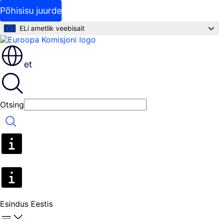
Põhisisu juurde
ELi ametlik veebisait
et
Otsing
Otsing
Esindus Eestis