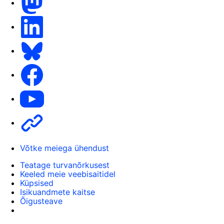
LinkedIn
Bluesky
Facebook
Youtube
Other
Võtke meiega ühendust
Teatage turvanõrkusest
Keeled meie veebisaitidel
Küpsised
Isikuandmete kaitse
Õigusteave