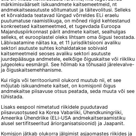
märkimisväärselt isikuandmete kaitsemeetmeid, nt
andmekaitseasutuste sõltumatust ja täitevolitusi. Selleks
et kõrvaldada teatavad lüngad võrreldes ELi eraelu
puutumatuse raamistikuga, on mõned riigid kehtestanud
konkreetsed kaitsemeetmed, et tugevdada Euroopa
Majanduspiirkonnast pärit andmete kaitset, sealhulgas
selleks, et eurooplastel oleks lihtsam oma õigusi teostada.
Läbivaatamine näitas ka, et 11 jurisdiktsiooni avaliku
sektori asutuste suhtes kohaldatakse sobivaid
kaitsemeetmeid seoses avaliku sektori asutuste
juurdepääsuga andmetele, eelkõige õiguskaitse või riikliku
julgeoleku eesmärgil. See hõlmab ka tõhusaid järelevalve-
ja õiguskaitsemehhanisme.
Kui riigis või territooriumil olukord muutub nii, et see
mõjutab isikuandmete kaitset, on komisjonil õigus
andmekaitse piisavuse otsus peatada, seda muuta või see
tühistada.
Lisaks eespool nimetatud riikidele puudutavad
piisavusotsused ka Korea Vabariiki, Ühendkuningriiki,
Ameerika Ühendriike (ELi-USA andmekaitseraamistiku
alusel sertifitseeritud äriorganisatsioonid) ja Jaapanit.
Komisjon jätkab olukorra jälgimist asjaomastes riikides ja