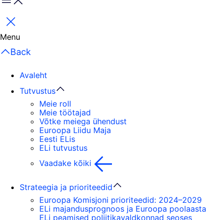
Menu
Sulge
Menu
Back
Avaleht
Tutvustus
Meie roll
Meie töötajad
Võtke meiega ühendust
Euroopa Liidu Maja
Eesti ELis
ELi tutvustus
Vaadake kõiki
Strateegia ja prioriteedid
Euroopa Komisjoni prioriteedid: 2024–2029
ELi majandusprognoos ja Euroopa poolaasta
ELi peamised poliitikavaldkonnad seoses