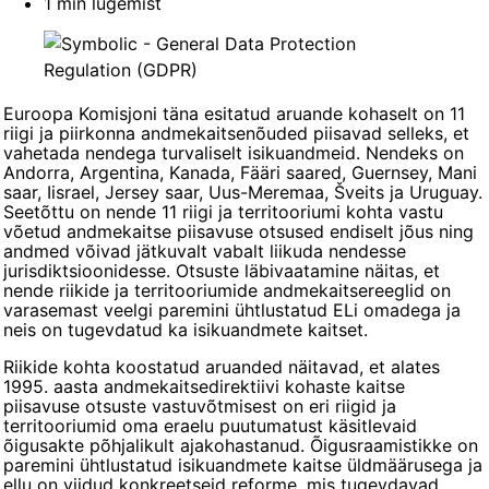
1 min lugemist
Euroopa Komisjoni täna esitatud aruande kohaselt on 11
riigi ja piirkonna andmekaitsenõuded piisavad selleks, et
vahetada nendega turvaliselt isikuandmeid. Nendeks on
Andorra, Argentina, Kanada, Fääri saared, Guernsey, Mani
saar, Iisrael, Jersey saar, Uus-Meremaa, Šveits ja Uruguay.
Seetõttu on nende 11 riigi ja territooriumi kohta vastu
võetud andmekaitse piisavuse otsused endiselt jõus ning
andmed võivad jätkuvalt vabalt liikuda nendesse
jurisdiktsioonidesse. Otsuste läbivaatamine näitas, et
nende riikide ja territooriumide andmekaitsereeglid on
varasemast veelgi paremini ühtlustatud ELi omadega ja
neis on tugevdatud ka isikuandmete kaitset.
Riikide kohta koostatud aruanded näitavad, et alates
1995. aasta andmekaitsedirektiivi kohaste kaitse
piisavuse otsuste vastuvõtmisest on eri riigid ja
territooriumid oma eraelu puutumatust käsitlevaid
õigusakte põhjalikult ajakohastanud. Õigusraamistikke on
paremini ühtlustatud isikuandmete kaitse üldmäärusega ja
ellu on viidud konkreetseid reforme, mis tugevdavad