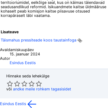
territooriumidel, eelkõige seal, kus on käimas täiendavad
seadusandlikud reformid. Isikuandmete kaitse üldmääruse
kohaselt peab komisjon kaitse piisavuse otsused
korrapäraselt läbi vaatama.
Lisateave
Täismahus pressiteade koos taustainfoga
Avaldamiskuupäev
15. jaanuar 2024
Autor
Esindus Eestis
Hinnake seda lehekülge
või
andke meile rohkem tagasisidet
Esindus Eestis