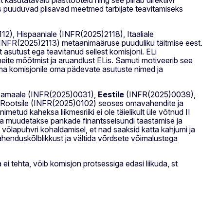
ikus puuduvad piisavad meetmed tarbijate teavitamiseks
2), Hispaaniale (INFR(2025)2118), Itaaliale
INFR(2025)2113) metaanimääruse puuduliku täitmise eest.
asutust ega teavitanud sellest komisjoni. ELi
ite mõõtmist ja aruandlust ELis. Samuti motiveerib see
ama komisjonile oma pädevate asutuste nimed ja
ksamaale (INFR(2025)0031),
Eestile
(INFR(2025)0039),
a Rootsile (INFR(2025)0102) seoses omavahendite ja
nimetud kaheksa liikmesriiki ei ole täielikult üle võtnud II
viga muudetakse pankade finantsseisundi taastamise ja
 võlapuhvri kohaldamisel, et nad saaksid katta kahjumi ja
ilahenduskõlblikkust ja vältida võrdsete võimalustega
 tehta, võib komisjon protsessiga edasi liikuda, st