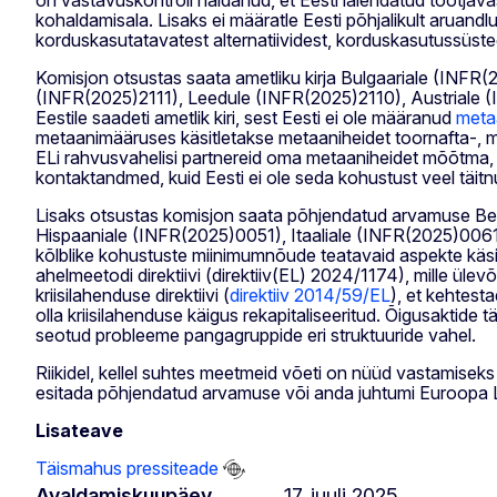
kohaldamisala. Lisaks ei määratle Eesti põhjalikult aruand
korduskasutatavatest alternatiividest, korduskasutussüste
Komisjon otsustas saata ametliku kirja Bulgaariale (INFR
(INFR(2025)2111), Leedule (INFR(2025)2110), Austriale 
Eestile saadeti ametlik kiri, sest Eesti ei ole määranud
meta
metaanimääruses käsitletakse metaaniheidet toornafta-, m
ELi rahvusvahelisi partnereid oma metaaniheidet mõõtma, 
kontaktandmed, kuid Eesti ei ole seda kohustust veel täitn
Lisaks otsustas komisjon saata põhjendatud arvamuse B
Hispaaniale (INFR(2025)0051), Itaaliale (INFR(2025)006
kõlblike kohustuste miinimumnõude teatavaid aspekte käsitl
ahelmeetodi direktiivi (direktiiv(EL) 2024/1174), mille ül
kriisilahenduse direktiivi (
direktiiv 2014/59/EL
), et kehtest
olla kriisilahenduse käigus rekapitaliseeritud. Õigusaktide
seotud probleeme pangagruppide eri struktuuride vahel.
Riikidel, kellel suhtes meetmeid võeti on nüüd vastamisek
esitada põhjendatud arvamuse või anda juhtumi Euroopa Lii
Lisateave
Täismahus pressiteade
Avaldamiskuupäev
17. juuli 2025