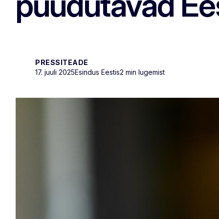
puudutavad Ees
PRESSITEADE
17. juuli 2025
Esindus Eestis
2 min lugemist