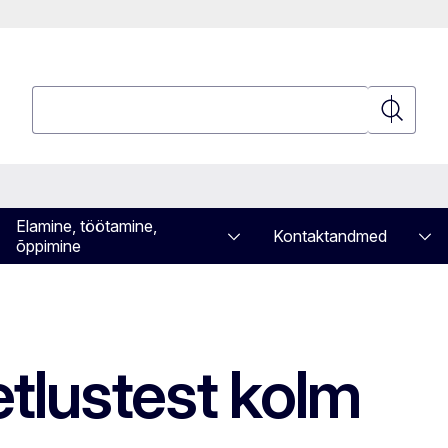
Otsing
Otsing
Elamine, töötamine,
Kontaktandmed
õppimine
tlustest kolm