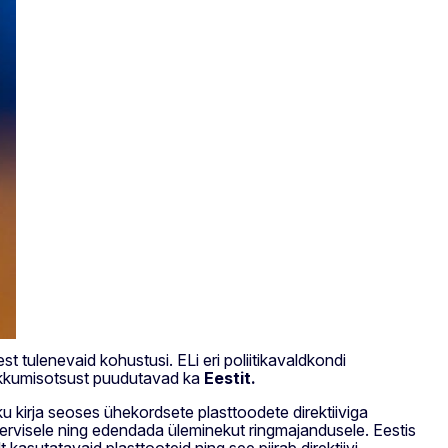
 tulenevaid kohustusi. ELi eri poliitikavaldkondi
rikkumisotsust puudutavad ka
Eestit.
 kirja seoses ühekordsete plasttoodete direktiiviga
ervisele ning edendada üleminekut ringmajandusele. Eestis
kasutatavaid plasttooteid ning see piirab direktiivi