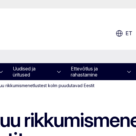
ET
Uudised ja
Ettevõtlus ja
üritused
rahastamine
kuu rikkumismenetlustest kolm puudutavad Eestit
ikuu rikkumismene