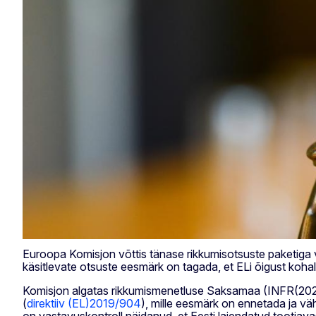
Euroopa Komisjon võttis tänase rikkumisotsuste paketiga va
käsitlevate otsuste eesmärk on tagada, et ELi õigust koh
Komisjon algatas rikkumismenetluse Saksamaa (INFR(20
(
direktiiv (EL)2019/904
), mille eesmärk on ennetada ja v
on vastavuskontroll näidanud, et Eesti laiendatud tootjavas