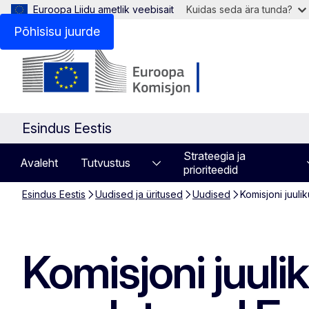
Euroopa Liidu ametlik veebisait
Kuidas seda ära tunda?
Põhisisu juurde
Esindus Eestis
Strateegia ja
Avaleht
Tutvustus
prioriteedid
Esindus Eestis
Uudised ja üritused
Uudised
Komisjoni juuli
Komisjoni juul