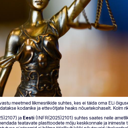
stu meetmed liikmesriikide suhtes, kes ei täida oma ELi õigusest
aldatakse kodanike ja ettevõtjate heaks nõuetekohaselt. Kolm 
25)2107) ja
Eesti
(INFR(2025)2101) suhtes saates neile ametliku
ähendada teatavate plasttoodete mõju keskkonnale ja inimeste t
tutuse süsteemid ei hõlma täielikult kõiki nõutavaid ühekordselt 