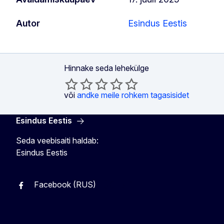
Autor
Esindus Eestis
Hinnake seda lehekülge
või
andke meile rohkem tagasisidet
Esindus Eestis
Seda veebisaiti haldab:
Esindus Eestis
Facebook (RUS)
Facebook (EST)
Instagram
Twitter