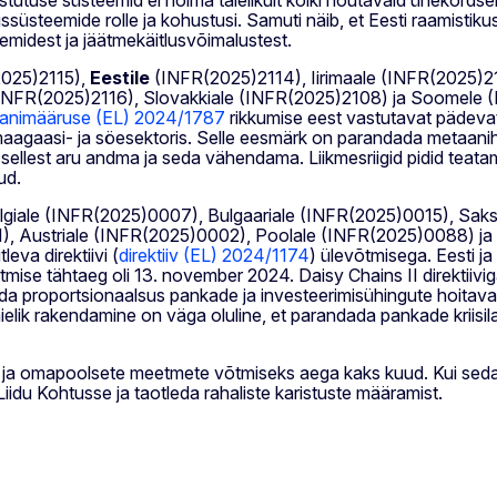
lussüsteemide rolle ja kohustusi. Samuti näib, et Eesti raamist
emidest ja jäätmekäitlusvõimalustest.
(2025)2115),
Eestile
(INFR(2025)2114), Iirimaale (INFR(2025)211
(INFR(2025)2116), Slovakkiale (INFR(2025)2108) ja Soomele (
animääruse (EL) 2024/1787
rikkumise eest vastutavat pädevat 
aagaasi- ja söesektoris. Selle eesmärk on parandada metaanihe
sellest aru andma ja seda vähendama. Liikmesriigid pidid teat
ud.
elgiale (INFR(2025)0007), Bulgaariale (INFR(2025)0015), Sa
1), Austriale (INFR(2025)0002), Poolale (INFR(2025)0088) j
eva direktiivi (
direktiiv (EL) 2024/1174
) ülevõtmisega. Eesti ja 
evõtmise tähtaeg oli 13. november 2024. Daisy Chains II direktii
ada proportsionaalsus pankade ja investeerimisühingute hoitava
 täielik rakendamine on väga oluline, et parandada pankade kriis
s ja omapoolsete meetmete võtmiseks aega kaks kuud. Kui seda ei
du Kohtusse ja taotleda rahaliste karistuste määramist.