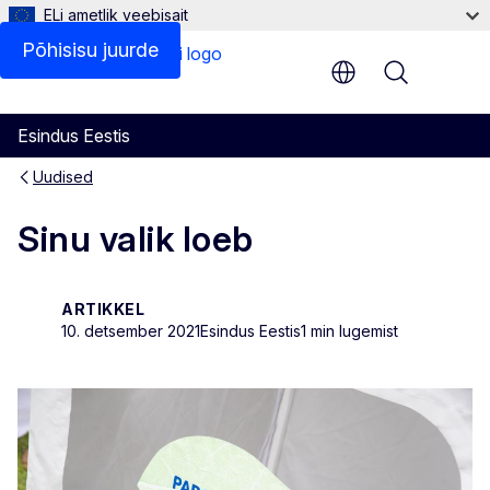
ELi ametlik veebisait
Põhisisu juurde
Menu
Esindus Eestis
Uudised
Sinu valik loeb
ARTIKKEL
10. detsember 2021
Esindus Eestis
1 min lugemist