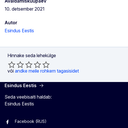
Avaldamiskuupäev
10. detsember 2021
Autor
Esindus Eestis
Hinnake seda lehekülge
või
andke meile rohkem tagasisidet
Esindus Eestis
Seda veebisaiti haldab:
Esindus Eestis
Facebook (RUS)
Facebook (EST)
Instagram
Twitter