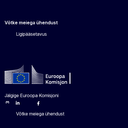
Võtke meiega ühendust
Ligipääsetavus
Jälgige Euroopa Komisjoni
Mastodon
LinkedIn
Bluesky
Facebook
Youtube
Other
Võtke meiega ühendust