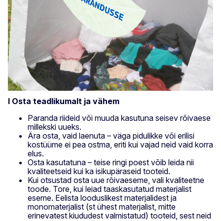
I Osta teadlikumalt ja vähem
Paranda riideid või muuda kasutuna seisev rõivaese
millekski uueks.
Ära osta, vaid laenuta – väga pidulikke või erilisi
kostüüme ei pea ostma, eriti kui vajad neid vaid korra
elus.
Osta kasutatuna – teise ringi poest võib leida nii
kvaliteetseid kui ka isikupäraseid tooteid.
Kui otsustad osta uue rõivaeseme, vali kvaliteetne
toode. Tore, kui leiad taaskasutatud materjalist
eseme. Eelista looduslikest materjalidest ja
monomaterjalist (st ühest materjalist, mitte
erinevatest kiududest valmistatud) tooteid, sest neid