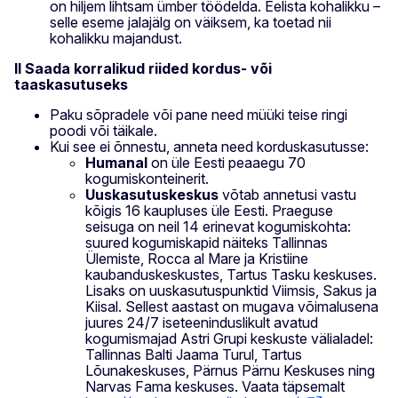
on hiljem lihtsam ümber töödelda. Eelista kohalikku –
selle eseme jalajälg on väiksem, ka toetad nii
kohalikku majandust.
II Saada korralikud riided kordus- või
taaskasutuseks
Paku sõpradele või pane need müüki teise ringi
poodi või täikale.
Kui see ei õnnestu, anneta need korduskasutusse:
Humanal
on üle Eesti peaaegu 70
kogumiskonteinerit.
Uuskasutuskeskus
võtab annetusi vastu
kõigis 16 kaupluses üle Eesti. Praeguse
seisuga on neil 14 erinevat kogumiskohta:
suured kogumiskapid näiteks Tallinnas
Ülemiste, Rocca al Mare ja Kristiine
kaubanduskeskustes, Tartus Tasku keskuses.
Lisaks on uuskasutuspunktid Viimsis, Sakus ja
Kiisal. Sellest aastast on mugava võimalusena
juures 24/7 iseteeninduslikult avatud
kogumismajad Astri Grupi keskuste välialadel:
Tallinnas Balti Jaama Turul, Tartus
Lõunakeskuses, Pärnus Pärnu Keskuses ning
Narvas Fama keskuses. Vaata täpsemalt