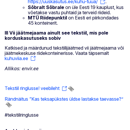
https://uuskasutus.ee/kuhu-tuua/
.
Sõbralt Sõbrale
on üle Eesti 19 kauplust, kus
võetakse vastu puhtaid ja terveid riideid.
MTÜ Riidepunktil
on Eesti eri piirkondades
45 konteinerit.
III Vii jäätmejaama ainult see tekstiil, mis pole
korduskasutuseks sobiv
Katkised ja määrdunud tekstiilijäätmed vii jäätmejaama või
jäätmekeskuse riidekonteinerisse. Vaata täpsemalt
kuhuviia.ee
Allikas: envir.ee
Tekstiil ringlusse! veebileht
Rändnäitus “Kas teksapükstes üldse lastakse taevasse?”
#tekstiilringlusse