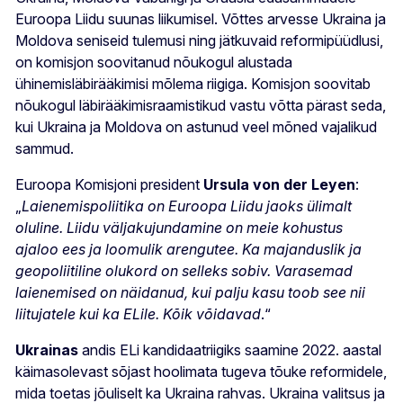
Euroopa Liidu suunas liikumisel. Võttes arvesse Ukraina ja
Moldova seniseid tulemusi ning jätkuvaid reformipüüdlusi,
on komisjon soovitanud nõukogul alustada
ühinemisläbirääkimisi mõlema riigiga. Komisjon soovitab
nõukogul läbirääkimisraamistikud vastu võtta pärast seda,
kui Ukraina ja Moldova on astunud veel mõned vajalikud
sammud.
Euroopa Komisjoni president
Ursula von der Leyen
:
„
Laienemispoliitika on Euroopa Liidu jaoks ülimalt
oluline. Liidu väljakujundamine on meie kohustus
ajaloo ees ja loomulik arengutee. Ka majanduslik ja
geopoliitiline olukord on selleks sobiv. Varasemad
laienemised on näidanud, kui palju kasu toob see nii
liitujatele kui ka ELile. Kõik võidavad
.“
Ukrainas
andis ELi kandidaatriigiks saamine 2022. aastal
käimasolevast sõjast hoolimata tugeva tõuke reformidele,
mida toetas jõuliselt ka Ukraina rahvas. Ukraina valitsus ja