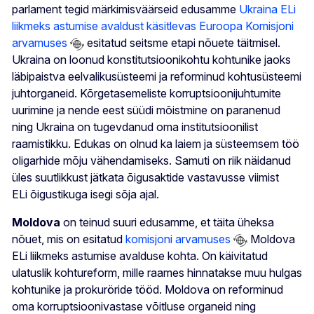
parlament tegid märkimisväärseid edusamme
Ukraina ELi
liikmeks astumise avaldust käsitlevas Euroopa Komisjoni
arvamuses
esitatud seitsme etapi nõuete täitmisel.
Ukraina on loonud konstitutsioonikohtu kohtunike jaoks
läbipaistva eelvalikusüsteemi ja reforminud kohtusüsteemi
juhtorganeid. Kõrgetasemeliste korruptsioonijuhtumite
uurimine ja nende eest süüdi mõistmine on paranenud
ning Ukraina on tugevdanud oma institutsioonilist
raamistikku. Edukas on olnud ka laiem ja süsteemsem töö
oligarhide mõju vähendamiseks. Samuti on riik näidanud
üles suutlikkust jätkata õigusaktide vastavusse viimist
ELi õigustikuga isegi sõja ajal.
Moldova
on teinud suuri edusamme, et täita üheksa
nõuet, mis on esitatud
komisjoni arvamuses
Moldova
ELi liikmeks astumise avalduse kohta. On käivitatud
ulatuslik kohtureform, mille raames hinnatakse muu hulgas
kohtunike ja prokuröride tööd. Moldova on reforminud
oma korruptsioonivastase võitluse organeid ning