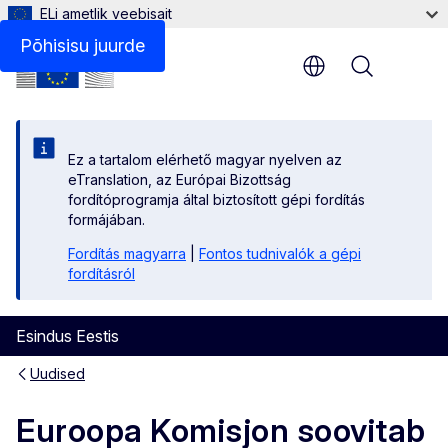
ELi ametlik veebisait
Põhisisu juurde
Menu
Ez a tartalom elérhető magyar nyelven az
eTranslation, az Európai Bizottság
fordítóprogramja által biztosított gépi fordítás
formájában.
Fordítás magyarra
|
Fontos tudnivalók a gépi
fordításról
Esindus Eestis
Uudised
Euroopa Komisjon soovitab