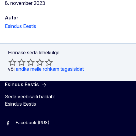
8. november 2023
Autor
Esindus Eestis
Hinnake seda lehekülge
või
andke meile rohkem tagasisidet
Esindus Eestis
Seda veebisaiti haldab:
Esindus Eestis
Facebook (RUS)
Facebook (EST)
Instagram
Twitter