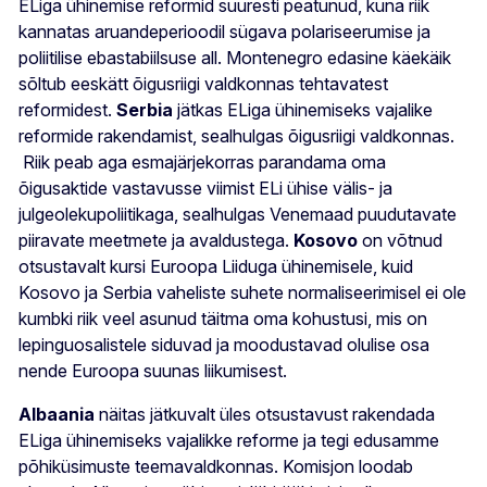
ELiga ühinemise reformid suuresti peatunud, kuna riik
kannatas aruandeperioodil sügava polariseerumise ja
poliitilise ebastabiilsuse all. Montenegro edasine käekäik
sõltub eeskätt õigusriigi valdkonnas tehtavatest
reformidest.
Serbia
jätkas ELiga ühinemiseks vajalike
reformide rakendamist, sealhulgas õigusriigi valdkonnas.
Riik peab aga esmajärjekorras parandama oma
õigusaktide vastavusse viimist ELi ühise välis- ja
julgeolekupoliitikaga, sealhulgas Venemaad puudutavate
piiravate meetmete ja avaldustega.
Kosovo
on võtnud
otsustavalt kursi Euroopa Liiduga ühinemisele, kuid
Kosovo ja Serbia vaheliste suhete normaliseerimisel ei ole
kumbki riik veel asunud täitma oma kohustusi, mis on
lepinguosalistele siduvad ja moodustavad olulise osa
nende Euroopa suunas liikumisest.
Albaania
näitas jätkuvalt üles otsustavust rakendada
ELiga ühinemiseks vajalikke reforme ja tegi edusamme
põhiküsimuste teemavaldkonnas. Komisjon loodab