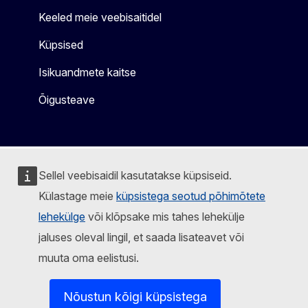
Keeled meie veebisaitidel
Küpsised
Isikuandmete kaitse
Õigusteave
Sellel veebisaidil kasutatakse küpsiseid.
Külastage meie
küpsistega seotud põhimõtete
lehekülge
või klõpsake mis tahes lehekülje
jaluses oleval lingil, et saada lisateavet või
muuta oma eelistusi.
Nõustun kõigi küpsistega