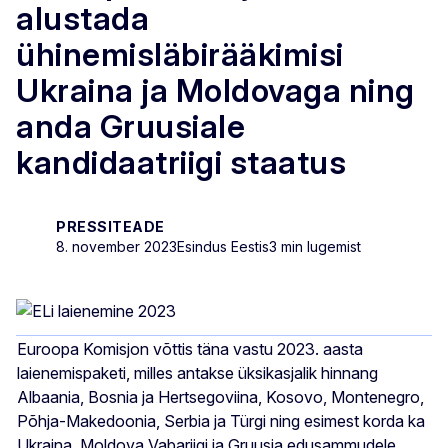
alustada
ühinemisläbirääkimisi
Ukraina ja Moldovaga ning
anda Gruusiale
kandidaatriigi staatus
PRESSITEADE
8. november 2023
Esindus Eestis
3 min lugemist
Euroopa Komisjon võttis täna vastu 2023. aasta
laienemispaketi, milles antakse üksikasjalik hinnang
Albaania, Bosnia ja Hertsegoviina, Kosovo, Montenegro,
Põhja-Makedoonia, Serbia ja Türgi ning esimest korda ka
Ukraina, Moldova Vabariigi ja Gruusia edusammudele