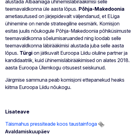
alustada Albaaniaga ühinemisläbirääkimisi selle
teemavaldkonna üle aasta lõpus.
Põhja-Makedoonia
ametiasutused on järjepidevalt väljendanud, et ELiga
ühinemine on nende strateegiline eesmärk. Komisjon
esitas juulis nõukogule Põhja-Makedoonia põhiküsimuste
teemavaldkonna sõelumisaruanded ning loodab selle
teemavaldkonna läbirääkimisi alustada juba selle aasta
lõpus.
Türgi
on jätkuvalt Euroopa Liidu oluline partner ja
kandidaatriik, kuid ühinemisläbirääkimised on alates 2018.
aasta Euroopa Ülemkogu otsusest seiskunud.
Järgmise sammuna peab komisjoni ettepanekud heaks
kiitma Euroopa Liidu nõukogu.
Lisateave
Täismahus pressiteade koos taustainfoga
Avaldamiskuupäev