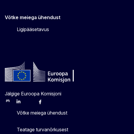
Võtke meiega ühendust
Ligipääsetavus
Jälgige Euroopa Komisjoni
Mastodon
LinkedIn
Bluesky
Facebook
Youtube
Other
Võtke meiega ühendust
Teatage turvanõrkusest