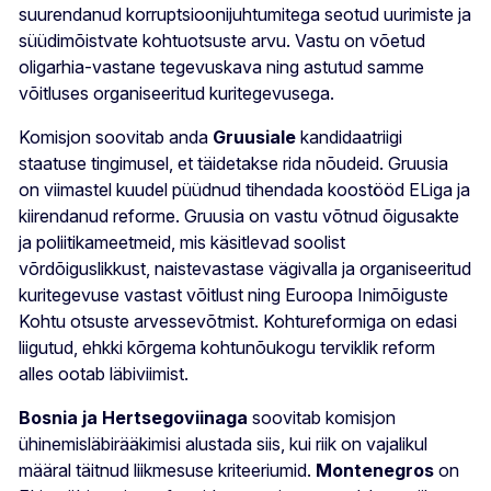
suurendanud korruptsioonijuhtumitega seotud uurimiste ja
süüdimõistvate kohtuotsuste arvu. Vastu on võetud
oligarhia-vastane tegevuskava ning astutud samme
võitluses organiseeritud kuritegevusega.
Komisjon soovitab anda
Gruusiale
kandidaatriigi
staatuse tingimusel, et täidetakse rida nõudeid. Gruusia
on viimastel kuudel püüdnud tihendada koostööd ELiga ja
kiirendanud reforme. Gruusia on vastu võtnud õigusakte
ja poliitikameetmeid, mis käsitlevad soolist
võrdõiguslikkust, naistevastase vägivalla ja organiseeritud
kuritegevuse vastast võitlust ning Euroopa Inimõiguste
Kohtu otsuste arvessevõtmist. Kohtureformiga on edasi
liigutud, ehkki kõrgema kohtunõukogu terviklik reform
alles ootab läbiviimist.
Bosnia ja Hertsegoviinaga
soovitab komisjon
ühinemisläbirääkimisi alustada siis, kui riik on vajalikul
määral täitnud liikmesuse kriteeriumid.
Montenegros
on