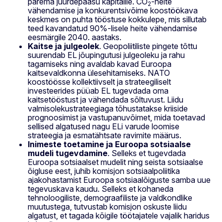
parema juurdepääsu kapitalile. CO
-heite
2
vähendamise ja konkurentsivõime koostöökava
keskmes on puhta tööstuse kokkulepe, mis sillutab
teed kavandatud 90%-lisele heite vähendamise
eesmärgile 2040. aastaks.
Kaitse ja julgeolek
. Geopoliitiliste pingete tõttu
suurendab EL jõupingutusi julgeoleku ja rahu
tagamiseks ning avaldab kavad Euroopa
kaitsevaldkonna ülesehitamiseks. NATO
koostöösse kollektiivselt ja strateegiliselt
investeerides püüab EL tugevdada oma
kaitsetööstust ja vähendada sõltuvust. Liidu
valmisolekustrateegiaga tõhustatakse kriiside
prognoosimist ja vastupanuvõimet, mida toetavad
sellised algatused nagu ELi varude loomise
strateegia ja esmatähtsate ravimite määrus.
Inimeste toetamine ja Euroopa sotsiaalse
mudeli tugevdamine
. Selleks et tugevdada
Euroopa sotsiaalset mudelit ning seista sotsiaalse
õigluse eest, juhib komisjon sotsiaalpoliitika
ajakohastamist Euroopa sotsiaalõiguste samba uue
tegevuskava kaudu. Selleks et kohaneda
tehnoloogiliste, demograafiliste ja valdkondlike
muutustega, tutvustab komisjon oskuste liidu
algatust, et tagada kõigile töötajatele vajalik haridus