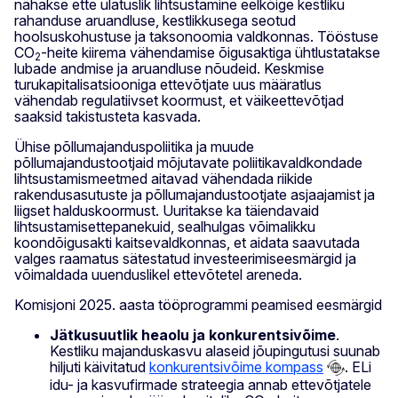
nähakse ette ulatuslik lihtsustamine eelkõige kestliku
rahanduse aruandluse, kestlikkusega seotud
hoolsuskohustuse ja taksonoomia valdkonnas. Tööstuse
CO
-heite kiirema vähendamise õigusaktiga ühtlustatakse
2
lubade andmise ja aruandluse nõudeid. Keskmise
turukapitalisatsiooniga ettevõtjate uus määratlus
vähendab regulatiivset koormust, et väikeettevõtjad
saaksid takistusteta kasvada.
Ühise põllumajanduspoliitika ja muude
põllumajandustootjaid mõjutavate poliitikavaldkondade
lihtsustamismeetmed aitavad vähendada riikide
rakendusasutuste ja põllumajandustootjate asjaajamist ja
liigset halduskoormust. Uuritakse ka täiendavaid
lihtsustamisettepanekuid, sealhulgas võimalikku
koondõigusakti kaitsevaldkonnas, et aidata saavutada
valges raamatus sätestatud investeerimiseesmärgid ja
võimaldada uuenduslikel ettevõtetel areneda.
Komisjoni 2025. aasta tööprogrammi peamised eesmärgid
Jätkusuutlik heaolu ja konkurentsivõime
.
Kestliku majanduskasvu alaseid jõupingutusi suunab
hiljuti käivitatud
konkurentsivõime kompass
. ELi
idu- ja kasvufirmade strateegia annab ettevõtjatele