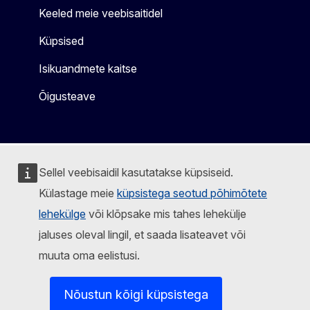
Keeled meie veebisaitidel
Küpsised
Isikuandmete kaitse
Õigusteave
Sellel veebisaidil kasutatakse küpsiseid.
Külastage meie
küpsistega seotud põhimõtete
lehekülge
või klõpsake mis tahes lehekülje
jaluses oleval lingil, et saada lisateavet või
muuta oma eelistusi.
Nõustun kõigi küpsistega