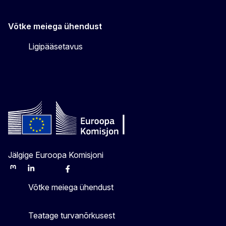
Võtke meiega ühendust
Ligipääsetavus
Jälgige Euroopa Komisjoni
Mastodon
LinkedIn
Bluesky
Facebook
Youtube
Other
Võtke meiega ühendust
Teatage turvanõrkusest