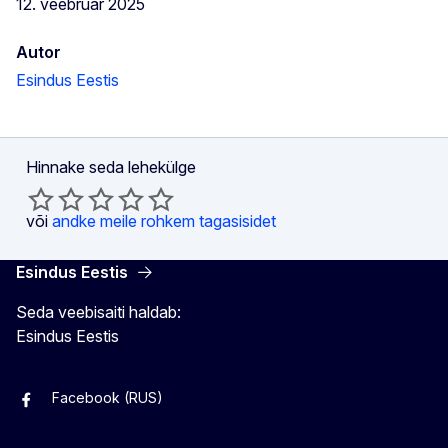
12. veebruar 2025
Autor
Esindus Eestis
Hinnake seda lehekülge
või
andke meile rohkem tagasisidet
Esindus Eestis
Seda veebisaiti haldab:
Esindus Eestis
Facebook (RUS)
Facebook (EST)
Instagram
Twitter