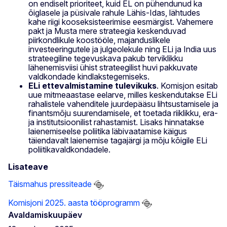
on endiselt prioriteet, kuid EL on pühendunud ka
õiglasele ja püsivale rahule Lähis-Idas, lähtudes
kahe riigi kooseksisteerimise eesmärgist. Vahemere
pakt ja Musta mere strateegia keskenduvad
piirkondlikule koostööle, majanduslikele
investeeringutele ja julgeolekule ning ELi ja India uus
strateegiline tegevuskava pakub terviklikku
lähenemisviisi ühist strateegilist huvi pakkuvate
valdkondade kindlakstegemiseks.
ELi ettevalmistamine tulevikuks
. Komisjon esitab
uue mitmeaastase eelarve, milles keskendutakse ELi
rahalistele vahenditele juurdepääsu lihtsustamisele ja
finantsmõju suurendamisele, et toetada riiklikku, era-
ja institutsioonilist rahastamist. Lisaks hinnatakse
laienemiseelse poliitika läbivaatamise käigus
täiendavalt laienemise tagajärgi ja mõju kõigile ELi
poliitikavaldkondadele.
Lisateave
Täismahus pressiteade
Komisjoni 2025. aasta tööprogramm
Avaldamiskuupäev