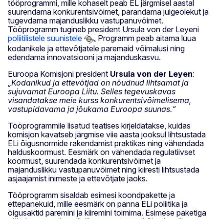
tööprogrammi, mille kohaselt peab EL järgmisel aastal
suurendama konkurentsivõimet, parandama julgeolekut ja
tugevdama majanduslikku vastupanuvõimet.
Tööprogramm tugineb president Ursula von der Leyeni
poliitilistele suunistele
.
Programm peab aitama luua
kodanikele ja ettevõtjatele paremaid võimalusi ning
edendama innovatsiooni ja majanduskasvu.
Euroopa Komisjoni president
Ursula von der Leyen
:
„Kodanikud ja ettevõtjad on nõudnud lihtsamat ja
sujuvamat Euroopa Liitu. Selles tegevuskavas
visandatakse meie kurss konkurentsivõimelisema,
vastupidavama ja jõukama Euroopa suunas.“
Tööprogrammile lisatud teatises kirjeldatakse, kuidas
komisjon kavatseb järgmise viie aasta jooksul lihtsustada
ELi õigusnormide rakendamist praktikas ning vähendada
halduskoormust. Eesmärk on vähendada regulatiivset
koormust, suurendada konkurentsivõimet ja
majanduslikku vastupanuvõimet ning kiiresti lihtsustada
asjaajamist inimeste ja ettevõtjate jaoks.
Tööprogramm sisaldab esimesi koondpakette ja
ettepanekuid, mille eesmärk on panna ELi poliitika ja
õigusaktid paremini ja kiiremini toimima. Esimese paketiga