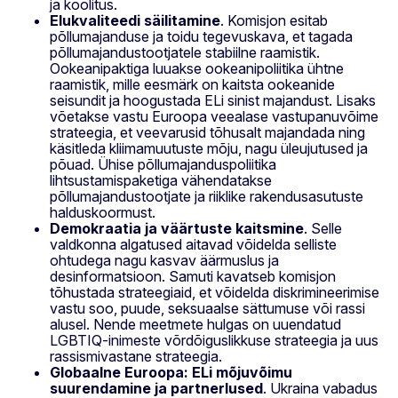
ja koolitus.
Elukvaliteedi säilitamine
. Komisjon esitab
põllumajanduse ja toidu tegevuskava, et tagada
põllumajandustootjatele stabiilne raamistik.
Ookeanipaktiga luuakse ookeanipoliitika ühtne
raamistik, mille eesmärk on kaitsta ookeanide
seisundit ja hoogustada ELi sinist majandust. Lisaks
võetakse vastu Euroopa veealase vastupanuvõime
strateegia, et veevarusid tõhusalt majandada ning
käsitleda kliimamuutuste mõju, nagu üleujutused ja
põuad. Ühise põllumajanduspoliitika
lihtsustamispaketiga vähendatakse
põllumajandustootjate ja riiklike rakendusasutuste
halduskoormust.
Demokraatia ja väärtuste kaitsmine
. Selle
valdkonna algatused aitavad võidelda selliste
ohtudega nagu kasvav äärmuslus ja
desinformatsioon. Samuti kavatseb komisjon
tõhustada strateegiaid, et võidelda diskrimineerimise
vastu soo, puude, seksuaalse sättumuse või rassi
alusel. Nende meetmete hulgas on uuendatud
LGBTIQ-inimeste võrdõiguslikkuse strateegia ja uus
rassismivastane strateegia.
Globaalne Euroopa: ELi mõjuvõimu
suurendamine ja partnerlused
. Ukraina vabadus