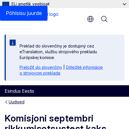
ELi ametlik veebisait
Põhisisu juurde
Menu
Preklad do slovenčiny je dostupný cez
eTranslation, službu strojového prekladu
Európskej komisie.
Preložiť do slovenčiny
|
Dôležité informácie
o strojovom preklade
Esindus Eestis
Uudised
Komisjoni septembri
rikkumisotsustest kaks