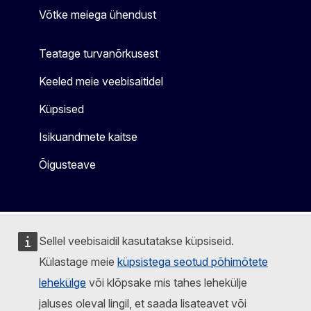
Võtke meiega ühendust
Teatage turvanõrkusest
Keeled meie veebisaitidel
Küpsised
Isikuandmete kaitse
Õigusteave
Sellel veebisaidil kasutatakse küpsiseid.
Külastage meie
küpsistega seotud põhimõtete
lehekülge
või klõpsake mis tahes lehekülje
jaluses oleval lingil, et saada lisateavet või