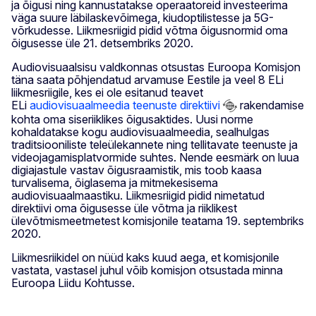
ja õigusi ning kannustatakse operaatoreid investeerima
väga suure läbilaskevõimega, kiudoptilistesse ja 5G-
võrkudesse. Liikmesriigid pidid võtma õigusnormid oma
õigusesse üle 21. detsembriks 2020.
Audiovisuaalsisu valdkonnas otsustas Euroopa Komisjon
täna saata põhjendatud arvamuse Eestile ja veel 8 ELi
liikmesriigile, kes ei ole esitanud teavet
ELi
audiovisuaalmeedia teenuste direktiivi
rakendamise
kohta oma siseriiklikes õigusaktides. Uusi norme
kohaldatakse kogu audiovisuaalmeedia, sealhulgas
traditsiooniliste teleülekannete ning tellitavate teenuste ja
videojagamisplatvormide suhtes. Nende eesmärk on luua
digiajastule vastav õigusraamistik, mis toob kaasa
turvalisema, õiglasema ja mitmekesisema
audiovisuaalmaastiku. Liikmesriigid pidid nimetatud
direktiivi oma õigusesse üle võtma ja riiklikest
ülevõtmismeetmetest komisjonile teatama 19. septembriks
2020.
Liikmesriikidel on nüüd kaks kuud aega, et komisjonile
vastata, vastasel juhul võib komisjon otsustada minna
Euroopa Liidu Kohtusse.