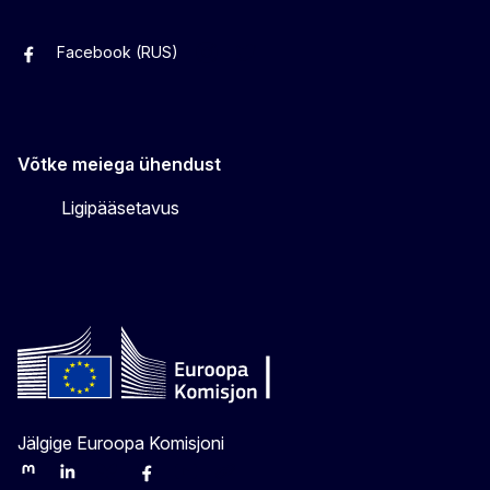
Facebook (RUS)
Facebook (EST)
Instagram
Twitter
Võtke meiega ühendust
Ligipääsetavus
Jälgige Euroopa Komisjoni
Mastodon
LinkedIn
Bluesky
Facebook
Youtube
Other