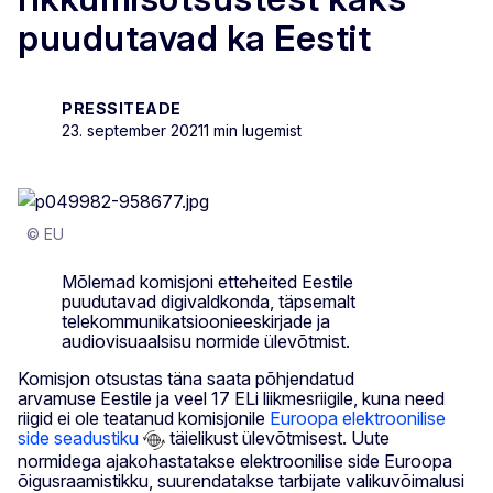
puudutavad ka Eestit
PRESSITEADE
23. september 2021
1 min lugemist
© EU
Mõlemad komisjoni etteheited Eestile
puudutavad digivaldkonda, täpsemalt
telekommunikatsioonieeskirjade ja
audiovisuaalsisu normide ülevõtmist.
Komisjon otsustas täna saata põhjendatud
arvamuse Eestile ja veel 17 ELi liikmesriigile, kuna need
riigid ei ole teatanud komisjonile
Euroopa elektroonilise
side seadustiku
täielikust ülevõtmisest. Uute
normidega ajakohastatakse elektroonilise side Euroopa
õigusraamistikku, suurendatakse tarbijate valikuvõimalusi