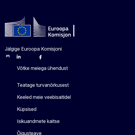
Jälgige Euroopa Komisjoni
Mastodon
LinkedIn
Bluesky
Facebook
Youtube
Other
Võtke meiega ühendust
Teatage turvanõrkusest
Keeled meie veebisaitidel
Küpsised
Isikuandmete kaitse
Õigusteave