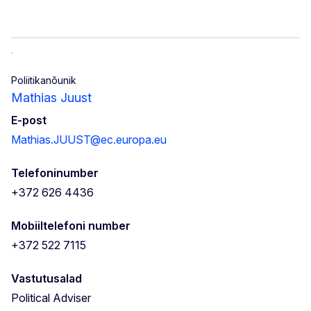
Poliitikanõunik
Mathias Juust
E-post
Mathias.JUUST@ec.europa.eu
Telefoninumber
+372 626 4436
Mobiiltelefoni number
+372 522 7115
Vastutusalad
Political Adviser