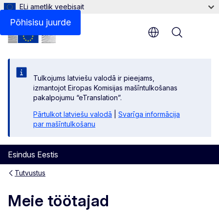
ELi ametlik veebisait
Põhisisu juurde
Menu
Tulkojums latviešu valodā ir pieejams,
izmantojot Eiropas Komisijas mašīntulkošanas
pakalpojumu “eTranslation”.
Pārtulkot latviešu valodā
|
Svarīga informācija
par mašīntulkošanu
Esindus Eestis
Tutvustus
Meie töötajad