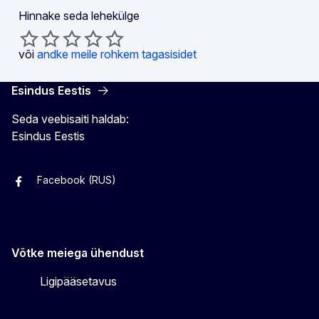
Hinnake seda lehekülge
või
andke meile rohkem tagasisidet
Esindus Eestis
Seda veebisaiti haldab:
Esindus Eestis
Facebook (RUS)
Facebook (EST)
Instagram
Twitter
Võtke meiega ühendust
Ligipääsetavus