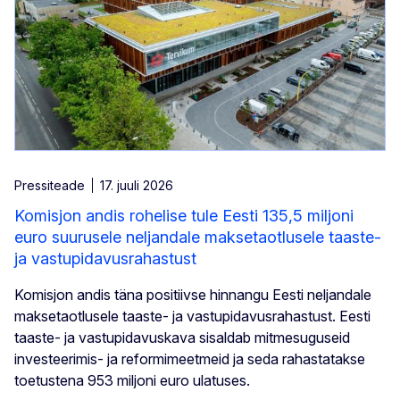
Pressiteade
17. juuli 2026
Komisjon andis rohelise tule Eesti 135,5 miljoni
euro suurusele neljandale maksetaotlusele taaste-
ja vastupidavusrahastust
Komisjon andis täna positiivse hinnangu Eesti neljandale
maksetaotlusele taaste- ja vastupidavusrahastust. Eesti
taaste- ja vastupidavuskava sisaldab mitmesuguseid
investeerimis- ja reformimeetmeid ja seda rahastatakse
toetustena 953 miljoni euro ulatuses.