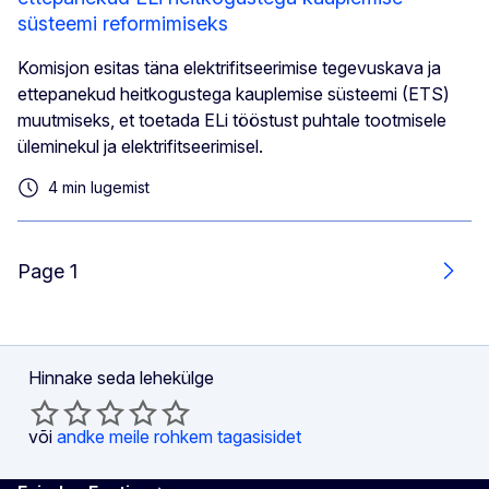
süsteemi reformimiseks
Komisjon esitas täna elektrifitseerimise tegevuskava ja
ettepanekud heitkogustega kauplemise süsteemi (ETS)
muutmiseks, et toetada ELi tööstust puhtale tootmisele
üleminekul ja elektrifitseerimisel.
4 min lugemist
Page 1
Järg
Hinnake seda lehekülge
või
andke meile rohkem tagasisidet