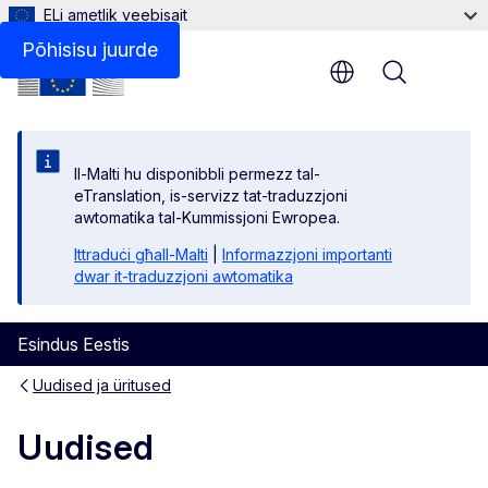
ELi ametlik veebisait
Põhisisu juurde
Menu
Il-Malti hu disponibbli permezz tal-
eTranslation, is-servizz tat-traduzzjoni
awtomatika tal-Kummissjoni Ewropea.
Ittraduċi għall-Malti
|
Informazzjoni importanti
dwar it-traduzzjoni awtomatika
Esindus Eestis
Uudised ja üritused
Uudised