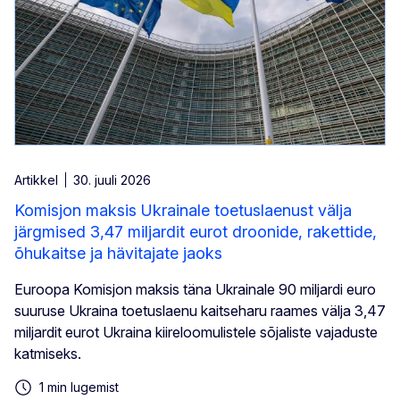
Artikkel
30. juuli 2026
Komisjon maksis Ukrainale toetuslaenust välja
järgmised 3,47 miljardit eurot droonide, rakettide,
õhukaitse ja hävitajate jaoks
Euroopa Komisjon maksis täna Ukrainale 90 miljardi euro
suuruse Ukraina toetuslaenu kaitseharu raames välja 3,47
miljardit eurot Ukraina kiireloomulistele sõjaliste vajaduste
katmiseks.
1 min lugemist