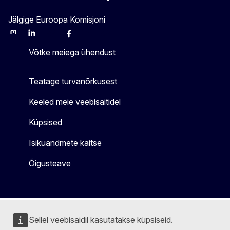
Jälgige Euroopa Komisjoni
Mastodon
LinkedIn
Bluesky
Facebook
Youtube
Other
Võtke meiega ühendust
Teatage turvanõrkusest
Keeled meie veebisaitidel
Küpsised
Isikuandmete kaitse
Õigusteave
Sellel veebisaidil kasutatakse küpsiseid.