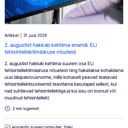
Artikkel
31. juuli 2026
2. augustist hakkab kehtima enamik ELi
tehisintellektimääruse nõudeid
2. augustist hakkab kehtima suurem osa ELi
tehisintellektimääruse nõuetest ning hakatakse kohaldama
uusi läbipaistvusnorme, mille kohaselt peavad teatavad
tehisintellektisüsteemid teavitama kasutajaid sellest, kui
nad suhtlevad tehisintellektiga ja kui sisu on loonud või
muutnud tehisintellekt.
2 min lugemist