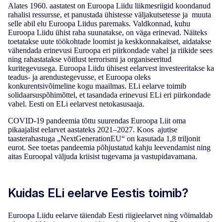
Alates 1960. aastatest on Euroopa Liidu liikmesriigid koondanud
rahalisi ressursse, et panustada ühistesse väljakutsetesse ja muuta
selle abil elu Euroopa Liidus paremaks. Valdkonnad, kuhu
Euroopa Liidu ühist raha suunatakse, on väga erinevad. Näiteks
toetatakse uute töökohtade loomist ja keskkonnakaitset, aidatakse
vähendada erinevusi Euroopa eri piirkondade vahel ja riikide sees
ning rahastatakse võitlust terrorismi ja organiseeritud
kuritegevusega. Euroopa Liidu ühisest eelarvest investeeritakse ka
teadus- ja arendustegevusse, et Euroopa oleks
konkurentsivõimeline kogu maailmas. ELi eelarve toimib
solidaarsuspõhimõttel, et tasandada erinevusi ELi eri piirkondade
vahel. Eesti on ELi eelarvest netokasusaaja.
COVID-19 pandeemia tõttu suurendas Euroopa Liit oma
pikaajalist eelarvet aastateks 2021–2027. Koos ajutise
taasterahastuga „NextGenerationEU“ on kasutada 1,8 triljonit
eurot. See toetas pandeemia põhjustatud kahju leevendamist ning
aitas Euroopal väljuda kriisist tugevama ja vastupidavamana.
Kuidas ELi eelarve Eestis toimib?
Euroopa Liidu eelarve täiendab Eesti riigieelarvet ning võimaldab