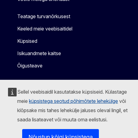
Teatage turvanõrkusest
Keeled meie veebisaitidel
Küpsised
Isikuandmete kaitse
Õigusteave
Sellel veebisaidil kasutatakse küpsiseid. Külastage
meie
küpsistega seotud põhimõtete lehekülge
või
klõpsake mis tahes lehekülje jaluses oleval lingil, et
saada lisateavet või muuta oma eelistusi.
Nõustun kõigi küpsistega