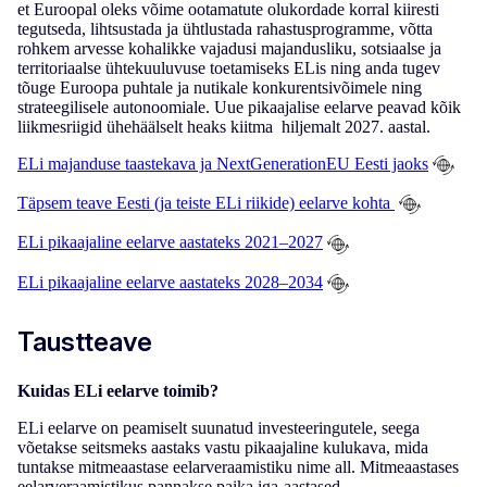
et Euroopal oleks võime ootamatute olukordade korral kiiresti
tegutseda, lihtsustada ja ühtlustada rahastusprogramme, võtta
rohkem arvesse kohalikke vajadusi majandusliku, sotsiaalse ja
territoriaalse ühtekuuluvuse toetamiseks ELis ning anda tugev
tõuge Euroopa puhtale ja nutikale konkurentsivõimele ning
strateegilisele autonoomiale. Uue pikaajalise eelarve peavad kõik
liikmesriigid ühehäälselt heaks kiitma hiljemalt 2027. aastal.
ELi majanduse taastekava ja NextGenerationEU Eesti jaoks
Täpsem teave Eesti (ja teiste ELi riikide) eelarve kohta
ELi pikaajaline eelarve aastateks 2021–2027
ELi pikaajaline eelarve aastateks 2028–2034
Taustteave
Kuidas ELi eelarve toimib?
ELi eelarve on peamiselt suunatud investeeringutele, seega
võetakse seitsmeks aastaks vastu pikaajaline kulukava, mida
tuntakse mitmeaastase eelarveraamistiku nime all. Mitmeaastases
eelarveraamistikus pannakse paika iga-aastased