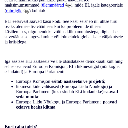
maksimumsummad (
ülemmäärad
), mida EL igale kategooriale
(
rubriigile
) kulutab.
ELi eelarvest saavad kasu kõik. See kasu seisneb nii ühtse turu
osaks olemise lisaväärtuses kui ka probleemide ühises
käsitlemises, olgu nendeks võitlus kliimamuutustega, digitaalse
suveräänsuse tugevdamine või toimetulek globaalsete väljakutsete
ja kriisidega.
Iga-aastase ELi aastaeelarve üle otsustatakse demokraatlikult ning
selles osalevad Euroopa Komisjon, ELi liikmesriigid (nõukogus
esindatud) ja Euroopa Parlament:
Euroopa Komisjon
esitab aastaeelarve projekti
;
liikmesriikide valitsused (Euroopa Liidu Nõukogu) ja
Euroopa Parlament (kes esindab ELi kodanikke)
saavad
seda muuta
;
Euroopa Liidu Nõukogu ja Euroopa Parlament
peavad
eelarve heaks kiitma
.
Kust raha tuleb?