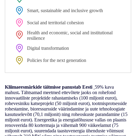
Smart, sustainable and inclusive growth
Social and territorial cohesion
Health and economic, social and institutional
resilience
Digital transformation
Policies for the next generation
Kliimaeesmärkide täitmisse panustab Eesti
59% kava
mahust
.
Tähtsamad meetmed ettevõtete jaoks on
rohefond
innovaatiliste projektide rahastamiseks (100 miljonit eurot),
rohevesiniku katseprojekt (50 miljonit eurot), tootmisprotsesside
rohestamine, bioressursside väärindamine ja uute tehnoloogiate
kasutuselevõtt (70,1 miljonit) ning roheoskuste parandamine (15
miljonit eurot). Energeetika ja energiatõhususe vallas on plaanis
renoveerida 80 kortermaja ja vähemalt 900 väikeelamut (75
miljonit eurot), suurendada taastuvenergia ühenduste võimsust