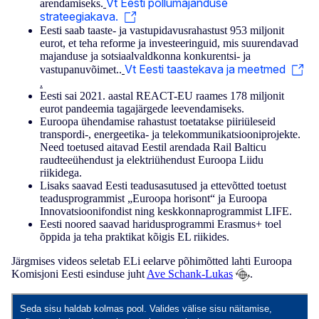
Vt Eesti põllumajanduse
arendamiseks.
strateegiakava.
Eesti saab taaste- ja vastupidavusrahastust 953 miljonit
eurot, et teha reforme ja investeeringuid, mis suurendavad
majanduse ja sotsiaalvaldkonna konkurentsi- ja
Vt Eesti taastekava ja meetmed
vastupanuvõimet..
.
Eesti sai 2021. aastal REACT-EU raames 178 miljonit
eurot pandeemia tagajärgede leevendamiseks.
Euroopa ühendamise rahastust toetatakse piiriüleseid
transpordi-, energeetika- ja telekommunikatsiooniprojekte.
Need toetused aitavad Eestil arendada Rail Balticu
raudteeühendust ja elektriühendust Euroopa Liidu
riikidega.
Lisaks saavad Eesti teadusasutused ja ettevõtted toetust
teadusprogrammist „Euroopa horisont“ ja Euroopa
Innovatsioonifondist ning keskkonnaprogrammist LIFE.
Eesti noored saavad haridusprogrammi Erasmus+ toel
õppida ja teha praktikat kõigis EL riikides.
Järgmises videos seletab ELi eelarve põhimõtted lahti Euroopa
Komisjoni Eesti esinduse juht
Ave Schank-Lukas
.