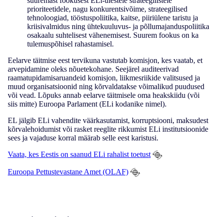
suuremast fookusest ELi-ülestele strateegilistele
prioriteetidele, nagu konkurentsivõime, strateegilised
tehnoloogiad, tööstuspoliitika, kaitse, piiriülene taristu ja
kriisivalmidus ning ühtekuuluvus- ja põllumajanduspoliitika
osakaalu suhtelisest vähenemisest. Suurem fookus on ka
tulemuspõhisel rahastamisel.
Eelarve täitmise eest tervikuna vastutab komisjon, kes vaatab, et
arvepidamine oleks nõuetekohane. Seejärel auditeerivad
raamatupidamisaruandeid komisjon, liikmesriikide valitsused ja
muud organisatsioonid ning kõrvaldatakse võimalikud puudused
või vead. Lõpuks annab eelarve täitmisele oma heakskiidu (või
siis mitte) Euroopa Parlament (ELi kodanike nimel).
EL jälgib ELi vahendite väärkasutamist, korruptsiooni, maksudest
kõrvalehoidumist või rasket reeglite rikkumist ELi institutsioonide
sees ja vajaduse korral määrab selle eest karistusi.
Vaata, kes Eestis on saanud ELi rahalist toetust
Euroopa Pettustevastane Amet (OLAF)