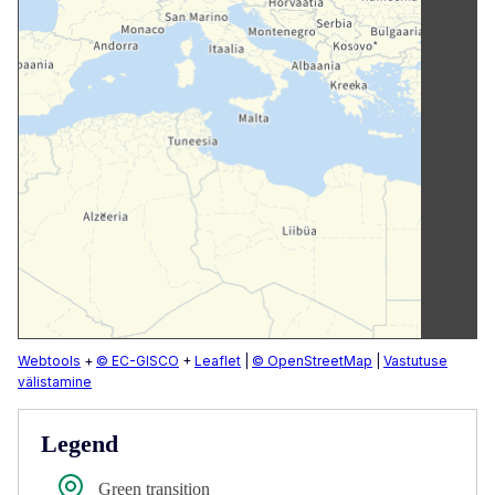
Webtools
+
© EC-GISCO
+
Leaflet
|
© OpenStreetMap
|
Vastutuse
välistamine
Legend
Green transition