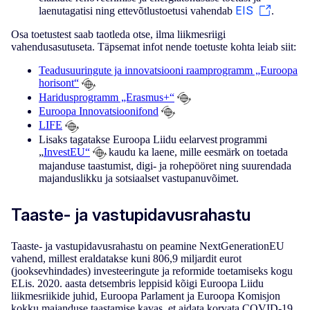
EIS
laenutagatisi ning ettevõtlustoetusi vahendab
.
Osa toetustest saab taotleda otse, ilma liikmesriigi
vahendusasutuseta. Täpsemat infot nende toetuste kohta leiab siit:
Läht
Teadusuuringute ja innovatsiooni raamprogramm „Euroopa
horisont“
Suur
Haridusprogramm „Erasmus+“
Euroopa Innovatsioonifond
Vähe
LIFE
Lisaks tagatakse Euroopa Liidu eelarvest programmi
„
InvestEU“
kaudu ka laene, mille eesmärk on toetada
Täise
majanduse taastumist, digi- ja rohepööret ning suurendada
majanduslikku ja sotsiaalset vastupanuvõimet.
Pri
Taaste- ja vastupidavusrahastu
Taaste- ja vastupidavusrahastu on peamine NextGenerationEU
vahend, millest eraldatakse kuni 806,9 miljardit eurot
(jooksevhindades) investeeringute ja reformide toetamiseks kogu
ELis. 2020. aasta detsembris leppisid kõigi Euroopa Liidu
liikmesriikide juhid, Euroopa Parlament ja Euroopa Komisjon
kokku majanduse taastamise kavas, et aidata korvata COVID-19