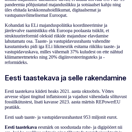
pandeemia põhjustatud majanduslikku ja sotsiaalset kahju ning
üles ehitada keskkonnahoidlikumat, digitaalsemat ja
vastupanuvõimelisemat Euroopat.
Kohandati ka ELi majanduspoliitika koordineerimise ja
järelevalve raamistikku ehk Euroopa poolaasta tsüklit, et
struktuurireformid oleksid riikide majanduse elavdamise
lahutamatu osa. Taaste- ja vastupidavusrahastu vahendite
kasutamiseks pidi iga ELi liikmesriik esitama riikliku taaste- ja
vastupidavuskava, milles vähemalt 37% kuludest on ette nähtud
kliimameetmeteks ning 20% digiinvesteeringuteks ja -
reformideks.
Eesti taastekava ja selle rakendamine
Eesti taastekava kiideti heaks 2021. aasta oktoobris. Võttes
arvesse sõjast tingitud inflatsiooni ja vajadust vähendada sõltuvust
fossiilkütustest, lisati kavasse 2023. aasta märtsis REPowerEU
peatükk.
Eesti saab taaste- ja vastupidavusrahastust 953 miljonit eurot.
Eesti taastekava
eesmärk on soodustada rohe- ja digipööret nii