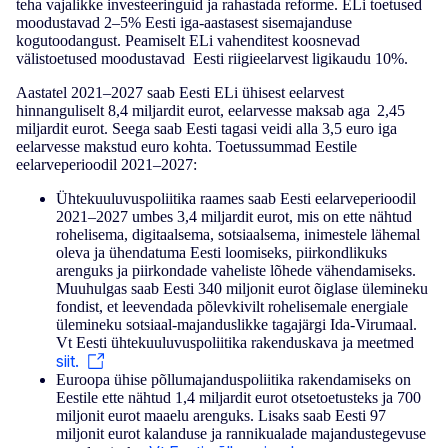
teha vajalikke investeeringuid ja rahastada reforme. ELi toetused
moodustavad 2–5% Eesti iga-aastasest sisemajanduse
kogutoodangust. Peamiselt ELi vahenditest koosnevad
välistoetused moodustavad Eesti riigieelarvest ligikaudu 10%.
Aastatel 2021–2027 saab Eesti ELi ühisest eelarvest
hinnanguliselt 8,4 miljardit eurot, eelarvesse maksab aga 2,45
miljardit eurot. Seega saab Eesti tagasi veidi alla 3,5 euro iga
eelarvesse makstud euro kohta. Toetussummad Eestile
eelarveperioodil 2021­–2027:
Ühtekuuluvuspoliitika raames saab Eesti eelarveperioodil
2021–2027 umbes 3,4 miljardit eurot, mis on ette nähtud
rohelisema, digitaalsema, sotsiaalsema, inimestele lähemal
oleva ja ühendatuma Eesti loomiseks, piirkondlikuks
arenguks ja piirkondade vaheliste lõhede vähendamiseks.
Muuhulgas saab Eesti 340 miljonit eurot õiglase ülemineku
fondist, et leevendada põlevkivilt rohelisemale energiale
ülemineku sotsiaal-majanduslikke tagajärgi Ida-Virumaal.
Vt Eesti ühtekuuluvuspoliitika rakenduskava ja meetmed
siit.
Euroopa ühise põllumajanduspoliitika rakendamiseks on
Eestile ette nähtud 1,4 miljardit eurot otsetoetusteks ja 700
miljonit eurot maaelu arenguks. Lisaks saab Eesti 97
miljonit eurot kalanduse ja rannikualade majandustegevuse