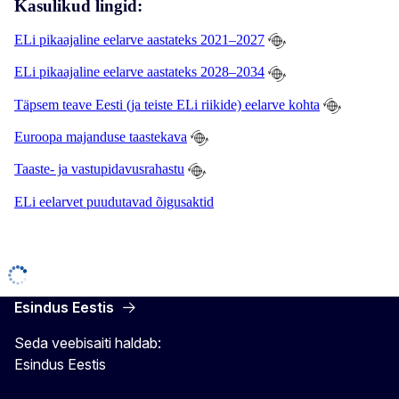
Kasulikud lingid:
ELi pikaajaline eelarve aastateks 2021–2027
ELi pikaajaline eelarve aastateks 2028–2034
Täpsem teave Eesti (ja teiste ELi riikide) eelarve kohta
Euroopa majanduse taastekava
Taaste- ja vastupidavusrahastu
ELi eelarvet puudutavad õigusaktid
Esindus Eestis
Seda veebisaiti haldab:
Esindus Eestis