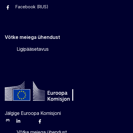
Facebook (RUS)
Facebook (EST)
Instagram
Twitter
Võtke meiega ühendust
Ligipääsetavus
Jälgige Euroopa Komisjoni
Mastodon
LinkedIn
Bluesky
Facebook
Youtube
Other
Võtke meiega ühendust