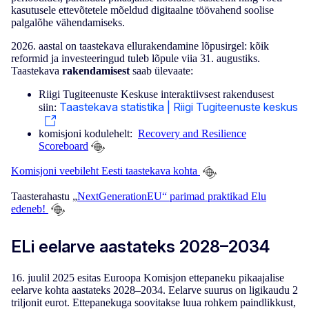
kasutusele ettevõtetele mõeldud digitaalne töövahend soolise
palgalõhe vähendamiseks.
2026. aastal on taastekava ellurakendamine lõpusirgel: kõik
reformid ja investeeringud tuleb lõpule viia 31. augustiks.
Taastekava
rakendamisest
saab ülevaate:
Riigi Tugiteenuste Keskuse interaktiivsest rakendusest
Taastekava statistika | Riigi Tugiteenuste keskus
siin:
komisjoni kodulehelt:
Recovery and Resilience
Scoreboard
Komisjoni veebileht Eesti taastekava kohta
Taasterahastu „
NextGenerationEU“ parimad praktikad Elu
edeneb!
ELi eelarve aastateks 2028–2034
16. juulil 2025 esitas Euroopa Komisjon ettepaneku pikaajalise
eelarve kohta aastateks 2028–2034. Eelarve suurus on ligikaudu 2
triljonit eurot. Ettepanekuga soovitakse luua rohkem paindlikkust,