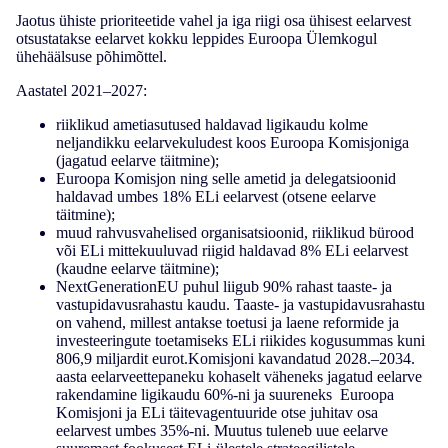
Jaotus ühiste prioriteetide vahel ja iga riigi osa ühisest eelarvest
otsustatakse eelarvet kokku leppides Euroopa Ülemkogul
ühehäälsuse põhimõttel.
Aastatel 2021–2027:
riiklikud ametiasutused haldavad ligikaudu kolme
neljandikku eelarvekuludest koos Euroopa Komisjoniga
(jagatud eelarve täitmine);
Euroopa Komisjon ning selle ametid ja delegatsioonid
haldavad umbes 18% ELi eelarvest (otsene eelarve
täitmine);
muud rahvusvahelised organisatsioonid, riiklikud bürood
või ELi mittekuuluvad riigid haldavad 8% ELi eelarvest
(kaudne eelarve täitmine);
NextGenerationEU puhul liigub 90% rahast taaste- ja
vastupidavusrahastu kaudu. Taaste- ja vastupidavusrahastu
on vahend, millest antakse toetusi ja laene reformide ja
investeeringute toetamiseks ELi riikides
kogusummas kuni
806,9 miljardit
eurot.Komisjoni kavandatud 2028.–2034.
aasta eelarveettepaneku kohaselt väheneks jagatud eelarve
rakendamine ligikaudu 60%-ni ja suureneks Euroopa
Komisjoni ja ELi täitevagentuuride otse juhitav osa
eelarvest umbes 35%-ni. Muutus tuleneb uue eelarve