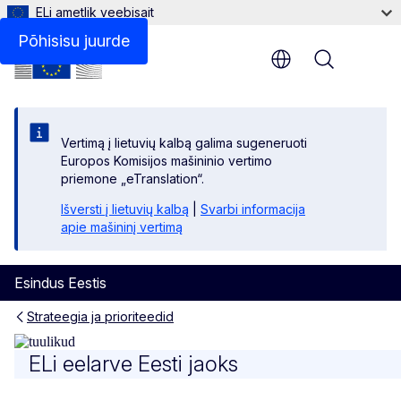
ELi ametlik veebisait
Taustteave
Põhisisu juurde
Menu
Vertimą į lietuvių kalbą galima sugeneruoti
Europos Komisijos mašininio vertimo
priemone „eTranslation“.
Išversti į lietuvių kalbą
|
Svarbi informacija
apie mašininį vertimą
Esindus Eestis
Strateegia ja prioriteedid
ELi eelarve Eesti jaoks
ELi eelarve Eesti jaoks