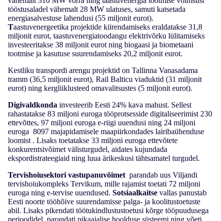
vähemalt 310 MW võrra ning taastuvenergia tootmise võimsust
tööstusaladel vähemalt 28 MW ulatuses, samuti katsetada
energiasalvestuse lahendusi (55 miljonit eurot).
T
aastuvenergeetika projektide kiirendamiseks eraldatakse 31,8
miljonit eurot, taastuvenergiatoodangu elektrivõrku lülitamiseks
investeeritakse 38 miljonit eurot ning biogaasi ja biometaani
tootmise ja kasutuse suurendamiseks 20,2 miljonit eurot.
Kestliku transpordi arengu projektid on Tallinna Vanasadama
tramm (36,5 miljonit eurot), Rail Balticu viaduktid (31 miljonit
eurot) ning kergliiklusteed omavalitsustes (5 miljonit eurot).
Digivaldkonda
investeerib Eesti 24% kava mahust. Sellest
rahastatakse 83 miljoni euroga tööprotsesside digitaliseerimist 230
ettevõttes, 97 miljoni euroga e-riigi uuendusi ning 24 miljoni
euroga 8097 majapidamisele maapiirkondades lairibaühenduse
loomist . Lisaks toetatakse 33 miljoni euroga ettevõtete
konkurentsivõimet välisturgudel, aidates kujundada
ekspordistrateegiaid ning luua ärikeskusi tähtsamatel turgudel.
Tervishoiusektori vastupanuvõimet
parandab uus Viljandi
tervishoiukompleks Tervikum, mille rajamist toetati 72 miljoni
euroga ning e-tervise uuendused.
Sotsiaalkaitse
vallas panustab
Eesti
noorte tööhõive suurendamisse palga- ja koolitustoetuste
abil. Lisaks pikendati töötukindlustustoetusi kõrge tööpuudusega
perioodidel, parandati pikaajalise hoolduse süsteemi ning võeti