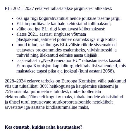
ELi 2021–2027 eelarvet rahastatakse järgmistest allikatest:
osa iga riigi kogurahvatulust nende jõukuse taseme järgi;
ELi imporditavale kaubale kehtestatud tollimaksud;
väike osa iga ELi riigi kogutavast käibemaksust;
alates 2021. aastast: ringlusse võtmata
plastpakendijäätmetel põhinev osamaks iga riigi kohta;
muud tulud, sealhulgas ELi-väliste riikide sissemaksed
teatavates programmides osalemiseks, viivisintressid ja
trahvid ning ülekantud eelmise aasta ülejääk;
taasterahastu „NextGenerationEU“ rahastamiseks kaasab
Euroopa Komisjon kapitaliturgudelt rahalisi vahendeid, mis
makstakse tagasi pika aja jooksul (kuni aastani 2058).
2028–2034 eelarve tarbeks on Euroopa Komisjon välja pakkunud
viis uut tuluallikat: 30% heitkogustega kauplemise süsteemi ja
75% süsiniku piirimeetme tuludest, ümbertöötlemata
elektroonikajäätmetelt kogutav maks, tubakatoodete aktsiisitulud
ja ühtsel turul tegutsevate suurkorporatsioonide netokäibelt
arvestatav iga-aastane kindlasummaline maks.
Kes otsustab, kuidas raha kasutatakse?