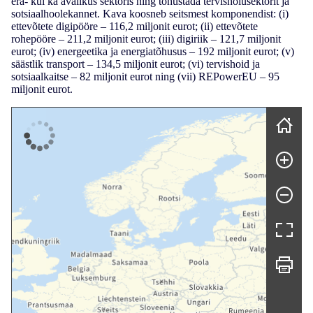
era- kui ka avalikus sektoris ning tõhustada tervishoiusektorit ja
sotsiaalhoolekannet. Kava koosneb seitsmest komponendist: (i)
ettevõtete digipööre – 116,2 miljonit eurot; (ii) ettevõtete
rohepööre – 211,2 miljonit eurot; (iii) digiriik – 121,7 miljonit
eurot; (iv) energeetika ja energiatõhusus – 192 miljonit eurot; (v)
säästlik transport – 134,5 miljonit eurot; (vi) tervishoid ja
sotsiaalkaitse – 82 miljonit eurot ning (vii) REPowerEU – 95
miljonit eurot.
Skip map