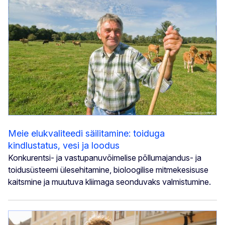
Meie elukvaliteedi säilitamine: toiduga
kindlustatus, vesi ja loodus
Konkurentsi- ja vastupanuvõimelise põllumajandus- ja
toidusüsteemi ülesehitamine, bioloogilise mitmekesisuse
kaitsmine ja muutuva kliimaga seonduvaks valmistumine.