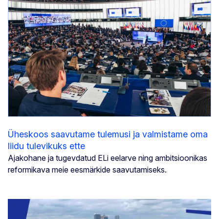
Üheskoos saavutame tulemusi ja valmistame oma
liidu tulevikuks ette
Ajakohane ja tugevdatud ELi eelarve ning ambitsioonikas
reformikava meie eesmärkide saavutamiseks.