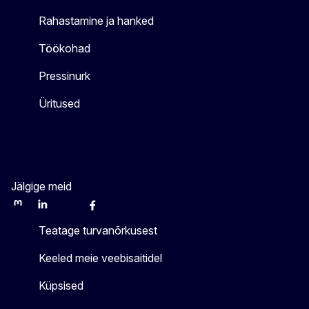
Rahastamine ja hanked
Töökohad
Pressinurk
Üritused
Jälgige meid
Mastodon
LinkedIn
WSocial
Facebook
Youtube
Other networks
Teatage turvanõrkusest
Keeled meie veebisaitidel
Küpsised