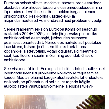
Euroopa seisab silmitsi märkimisväärsete probleemidega,
alustades elukalliduse tõusu ja eluasemepuudusega ning
lõpetades ettevõtluse ja rände haldamisega. Laiemad
ühiskondlikud, keskkonna-, julgeoleku- ja
majandusmuutused võimendavad neid probleeme veelgi.
Sellele reageerimiseks on Euroopa Komisjon seadnud
aastateks 2024–2029 ja sellele järgnevaks perioodiks
ambitsioonikad eesmärgid, juhindudes seitsmest
peamisest prioriteedist. Nende eesmärkide abil püütakse
luua kiirem, lihtsam ja ühtsem liit, mis toetab oma
kodanikke ja ettevõtjaid, võtab otsustavaid meetmeid
seal, kus liidul on suurim mõju, ning edendab ühiseid
ambitsioone.
See visioon põhineb Euroopa Liidu tõendatud suutlikkusel
lahendada keerulisi probleeme kollektiivse tegutsemise
kaudu. Muutes plaanid käegakatsutavateks lahendusteks,
on komisjon pühendunud sellele, et tagada kõigile
eurooplastele vastupanuvõimeline ja edukas tulevik.