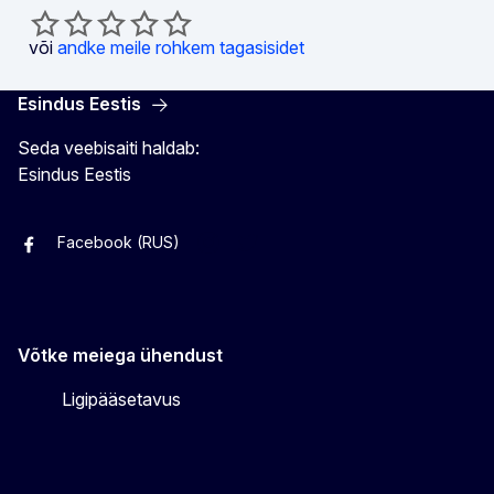
või
andke meile rohkem tagasisidet
Esindus Eestis
Seda veebisaiti haldab:
Esindus Eestis
Facebook (RUS)
Facebook (EST)
Instagram
Twitter
Võtke meiega ühendust
Ligipääsetavus