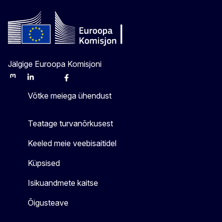
Jälgige Euroopa Komisjoni
Mastodon
LinkedIn
Bluesky
Facebook
Youtube
Other
Võtke meiega ühendust
Teatage turvanõrkusest
Keeled meie veebisaitidel
Küpsised
Isikuandmete kaitse
Õigusteave