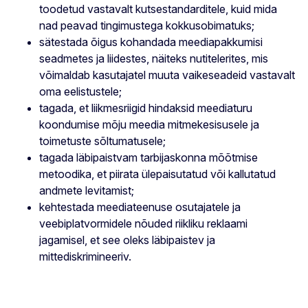
toodetud vastavalt kutsestandarditele, kuid mida
nad peavad tingimustega kokkusobimatuks;
sätestada õigus kohandada meediapakkumisi
seadmetes ja liidestes, näiteks nutitelerites, mis
võimaldab kasutajatel muuta vaikeseadeid vastavalt
oma eelistustele;
tagada, et liikmesriigid hindaksid meediaturu
koondumise mõju meedia mitmekesisusele ja
toimetuste sõltumatusele;
tagada läbipaistvam tarbijaskonna mõõtmise
metoodika, et piirata ülepaisutatud või kallutatud
andmete levitamist;
kehtestada meediateenuse osutajatele ja
veebiplatvormidele nõuded riikliku reklaami
jagamisel, et see oleks läbipaistev ja
mittediskrimineeriv.