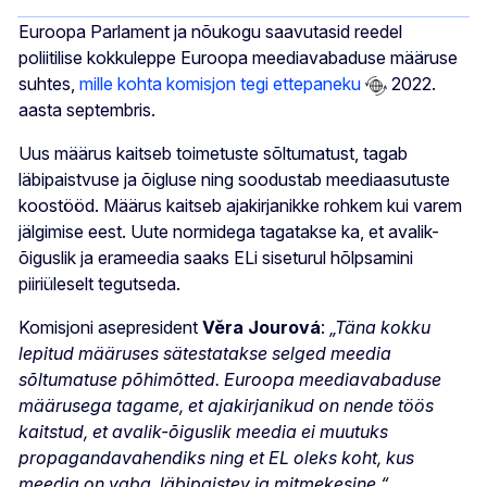
Euroopa Parlament ja nõukogu saavutasid reedel
poliitilise kokkuleppe Euroopa meediavabaduse määruse
suhtes,
mille kohta komisjon tegi ettepaneku
2022.
aasta septembris.
Uus määrus kaitseb toimetuste sõltumatust, tagab
läbipaistvuse ja õigluse ning soodustab meediaasutuste
koostööd. Määrus kaitseb ajakirjanikke rohkem kui varem
jälgimise eest. Uute normidega tagatakse ka, et avalik-
õiguslik ja erameedia saaks ELi siseturul hõlpsamini
piiriüleselt tegutseda.
Komisjoni asepresident
Věra Jourová
:
„Täna kokku
lepitud määruses sätestatakse selged meedia
sõltumatuse põhimõtted. Euroopa meediavabaduse
määrusega tagame, et ajakirjanikud on nende töös
kaitstud, et avalik-õiguslik meedia ei muutuks
propagandavahendiks ning et EL oleks koht, kus
meedia on vaba, läbipaistev ja mitmekesine.“