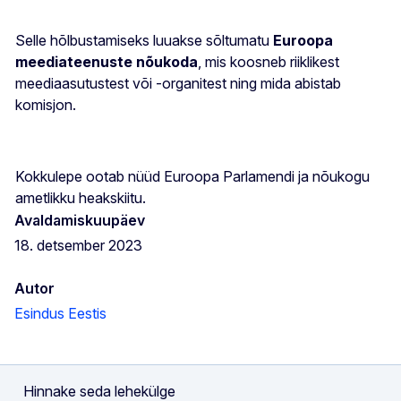
Selle hõlbustamiseks luuakse sõltumatu
Euroopa
meediateenuste nõukoda
, mis koosneb riiklikest
meediaasutustest või -organitest ning mida abistab
komisjon.
Kokkulepe ootab nüüd Euroopa Parlamendi ja nõukogu
ametlikku heakskiitu.
Avaldamiskuupäev
18. detsember 2023
Autor
Esindus Eestis
Hinnake seda lehekülge