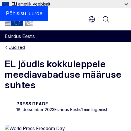
ELi ametlik veebisait
Põhisisu juurde
Menu
Esindus Eestis
Uudised
EL jõudis kokkuleppele
meediavabaduse määruse
suhtes
PRESSITEADE
18. detsember 2023
Esindus Eestis
1 min lugemist