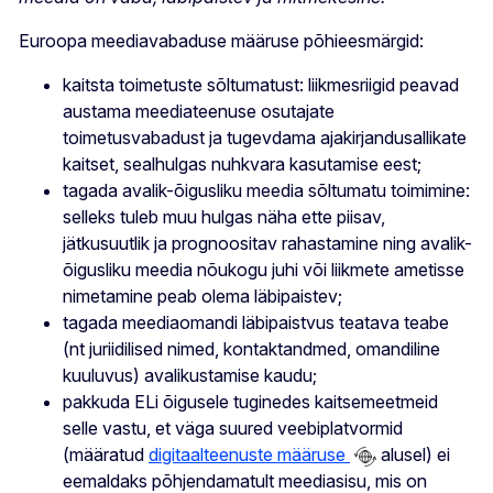
Euroopa meediavabaduse määruse põhieesmärgid:
kaitsta toimetuste sõltumatust: liikmesriigid peavad
austama meediateenuse osutajate
toimetusvabadust ja tugevdama ajakirjandusallikate
kaitset, sealhulgas nuhkvara kasutamise eest;
tagada avalik-õigusliku meedia sõltumatu toimimine:
selleks tuleb muu hulgas näha ette piisav,
jätkusuutlik ja prognoositav rahastamine ning avalik-
õigusliku meedia nõukogu juhi või liikmete ametisse
nimetamine peab olema läbipaistev;
tagada meediaomandi läbipaistvus teatava teabe
(nt juriidilised nimed, kontaktandmed, omandiline
kuuluvus) avalikustamise kaudu;
pakkuda ELi õigusele tuginedes kaitsemeetmeid
selle vastu, et väga suured veebiplatvormid
(määratud
digitaalteenuste määruse
alusel) ei
eemaldaks põhjendamatult meediasisu, mis on