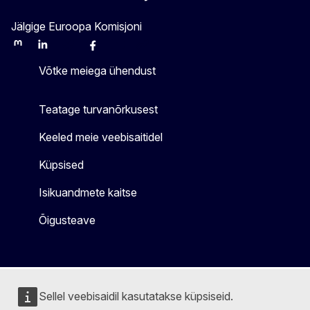
Jälgige Euroopa Komisjoni
Mastodon
LinkedIn
Bluesky
Facebook
Youtube
Other
Võtke meiega ühendust
Teatage turvanõrkusest
Keeled meie veebisaitidel
Küpsised
Isikuandmete kaitse
Õigusteave
Sellel veebisaidil kasutatakse küpsiseid.