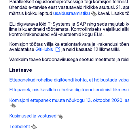
Paralleelselt õigusloomeprotsessiga tegi komisjon tehnilis
ühendab e-tervise eest vastutavaid riiklikke asutusi. 21. apri
märtsis kokku lepitud
usaldusraamistiku
kaval. Lisaks tö
ELi digivärava lõid T-Systems ja SAP ning seda majutab ko
ilma isikuandmeid töötlemata. Kontrollimiseks vajalikud allk
kontrollirakendused või -süsteemid kogu ELis.
Komisjon töötas välja ka etalontarkvara ja -rakendusi tõend
avaldatakse
GitHubis
ja neid kasutab 12 liikmesriiki.
Värskeim teave koroonaviirusega seotud meetmete ja reisipi
Lisateave
Ettepanekud rohelise digitõendi kohta, et hõlbustada vaba 
Ettepanek, mis käsitleb rohelise digitõendi andmist liikmesri
Komisjoni ettepanek muuta nõukogu 13. oktoobri 2020. aast
Küsimused ja vastused
Teabeleht