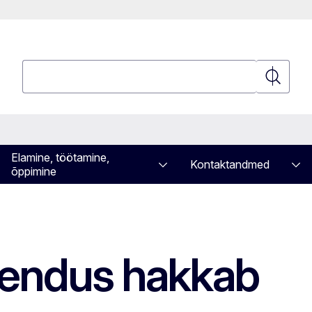
Otsing
Otsing
Elamine, töötamine,
Kontaktandmed
õppimine
ahendus hakkab