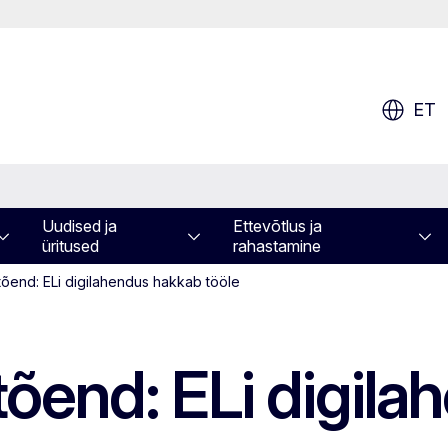
ET
Uudised ja
Ettevõtlus ja
üritused
rahastamine
tõend: ELi digilahendus hakkab tööle
tõend: ELi digil