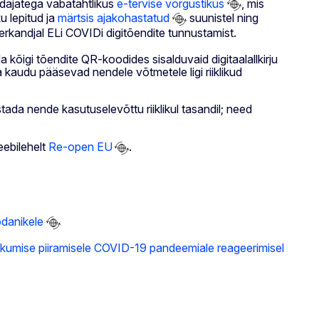
indajatega vabatahtlikus
e-tervise võrgustikus
, mis
u lepitud ja
märtsis ajakohastatud
suunistel ning
erkandjal ELi COVIDi digitõendite tunnustamist.
õigi tõendite QR-koodides sisalduvaid digitaalallkirju
va kaudu pääsevad nendele võtmetele ligi riiklikud
tada nende kasutuselevõttu riiklikul tasandil; need
eebilehelt
Re-open EU
.
odanikele
iikumise piiramisele COVID-19 pandeemiale reageerimisel