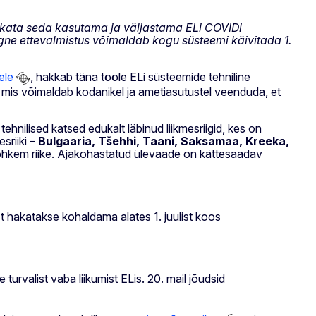
akata seda kasutama ja väljastama ELi COVIDi
eaegne ettevalmistus võimaldab kogu süsteemi käivitada 1.
ele
, hakkab täna tööle ELi süsteemide tehniline
 mis võimaldab kodanikel ja ametiasutustel veenduda, et
tehnilised katsed edukalt läbinud liikmesriigid, kes on
sriiki –
Bulgaaria,
Tšehhi, Taani, Saksamaa, Kreeka,
l rohkem riike. Ajakohastatud ülevaade on kättesaadav
 hakatakse kohaldama alates 1. juulist koos
rvalist vaba liikumist ELis. 20. mail jõudsid