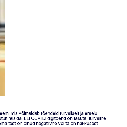
eem, mis võimaldab tõendeid turvaliselt ja eraelu
tult reisida. ELi COVIDi digitõend on tasuta, turvaline
tema test on olnud negatiivne või ta on nakkusest