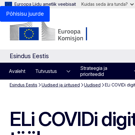
Euroopa Liidu ametlik veebisait
Kuidas seda ära tunda?
Põhisisu juurde
Esindus Eestis
Strateegia ja
Avaleht
Tutvustus
prioriteedid
Esindus Eestis
Uudised ja üritused
Uudised
ELi COVIDi digi
ELi COVIDi digi