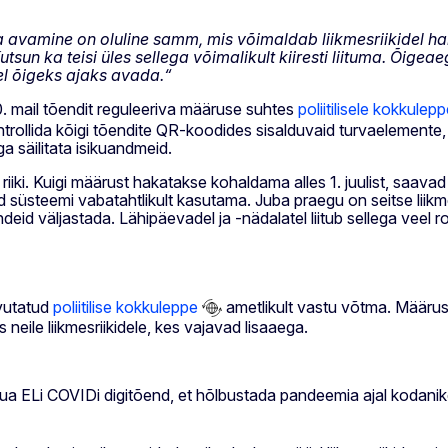
 avamine on oluline samm, mis võimaldab liikmesriikidel h
utsun ka teisi üles sellega võimalikult kiiresti liituma. Õig
vel õigeks ajaks avada.“
. mail tõendit reguleeriva määruse suhtes
poliitilisele kokkulepp
rollida kõigi tõendite QR-koodides sisalduvaid turvaelemente,
a säilitata isikuandmeid.
iiki. Kuigi määrust hakatakse kohaldama alles 1. juulist, saavad 
d süsteemi vabatahtlikult kasutama. Juba praegu on seitse liikme
deid väljastada. Lähipäevadel ja -nädalatel liitub sellega vee
vutatud
poliitilise kokkuleppe
ametlikult vastu võtma. Määrust
eile liikmesriikidele, kes vajavad lisaaega.
 ELi COVIDi digitõend, et hõlbustada pandeemia ajal kodanike tu