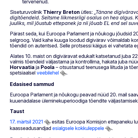
tervenenud.
Siseturuvolinik
Thierry
Breton
ütles:
„Tänane digivärava
digitõendeid. Seitsme liikmesriigi osalus on hea algus. K
juuliks, mil jõustub ettepanek ja nii jõuab EL end sel su
Pärast seda, kui Euroopa Parlament ja nõukogu jõudsid 20
selgroog. Vaid kahe kuuga loodud digivärav võimaldab kont
tõendid on autentsed. Selle protsessi käigus ei vahetata eg
Alates 10. maist on digiväravat edukalt katsetanud juba 22 r
valmis tõendeid väljastama ja kontrollima, hakata juba nüü
Horvaatia
ja
Poola
– otsustanud teenusega liituda ja tõen
spetsiaalsel
veebilehel
.
Edasised sammud
Euroopa Parlament ja nõukogu peavad nüüd 20. mail saa
kuuenädalase üleminekuperioodiga tõendite väljastamiseks n
Taust
17. märtsil 2021
esitas Euroopa Komisjon ettepaneku luua
kaasseadusandjad
esialgsele kokkuleppele
.