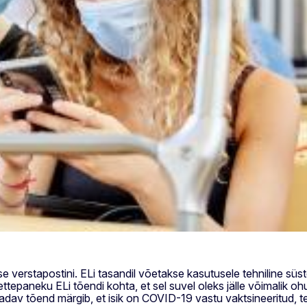
 verstapostini. ELi tasandil võetakse kasutusele tehniline süst
ettepaneku ELi tõendi kohta, et sel suvel oleks jälle võimalik ohu
esaadav tõend märgib, et isik on COVID-19 vastu vaktsineeritud, 