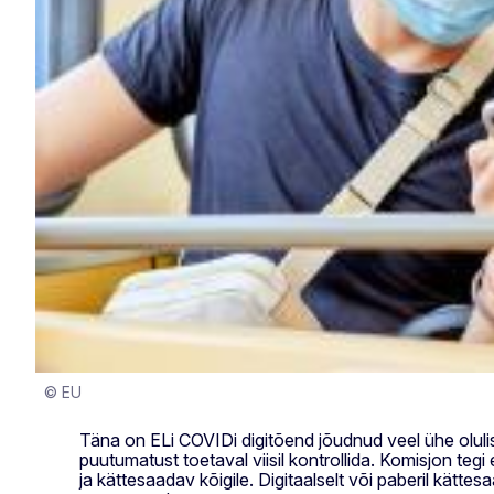
© EU
Täna on ELi COVIDi digitõend jõudnud veel ühe olulise
puutumatust toetaval viisil kontrollida. Komisjon tegi 
ja kättesaadav kõigile. Digitaalselt või paberil kätt