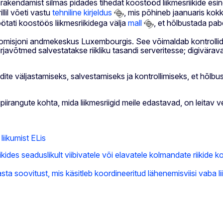
t rakendamist silmas pidades tihedat koostööd liikmesriikide es
llil võeti vastu
tehniline kirjeldus
, mis põhineb jaanuaris kokk
ötati koostöös liikmesriikidega välja
mall
, et hõlbustada pab
misjoni andmekeskus Luxembourgis. See võimaldab kontrollida k
irjavõtmed salvestatakse riikliku tasandi serveritesse; digivära
ite väljastamiseks, salvestamiseks ja kontrollimiseks, et hõlbus
irangute kohta, mida liikmesriigid meile edastavad, on leitav v
liikumist ELis
ikides seaduslikult viibivatele või elavatele kolmandate riikide k
a soovitust, mis käsitleb koordineeritud lähenemisviisi vaba l